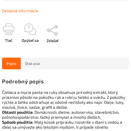
Detailné informácie
Tlač
Opýtať sa
Zdieľať
Popis
Diskusia
Podrobný popis
Čistiaca a mycia pasta na ruky obsahuje prírodný extrakt, ktorý
priaznivo pôsobí na pokožku rúk a robí ju hebkú a sviežu. Z pokožky
rýchle a ľahko odstraňuje aj odolné nečistoty ako napr. Oleje, tuky,
mazivá, živice, sadze, grafit a ďalšie.
Oblasti použitia:
Domácnosti, dielne, autoservisy, stavebníctvo,
poľnohospodárstvo, ťažký priemysel a mnoho ďalších.
Spôsob použitia:
Malý kúsok prípravku rozotrite v dlani s vodou a
ďalej sa umývajte ako tekutým mydlom. V prípade silného