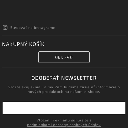
Sledovať na Instagrame
NÁKUPNÝ KOŠÍK
0
ks /
€0
ODOBERAŤ NEWSLETTER
Vložte svoj e-mail a my Vám budeme zasielať informácie o
nových produktoch na našom e-shope.
Vložením e-mailu súhlasíte s
podmienkami ochrany osobných údajov