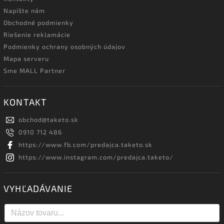
Napíšte nám
Obchodné podmienky
Riešenie reklamácie
Podmienky ochrany osobných údajov
Mapa serveru
Sme MALL Partner
KONTAKT
obchod
@
taketo.sk
0910 712 486
https://www.fb.com/predajca.taketo.sk
https://www.instagram.com/predajca.taketo/
VYHĽADÁVANIE