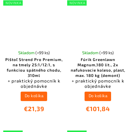
NOVINKA
NOVINKA
Skladom
(>99 ks)
Skladom
(>99 ks)
Pištoľ Strend Pro Premium,
Fúrik Greenlawn
na tmely 25:1/12:1, s
Magnum,180 lit., 2x
funkciou spätného chodu,
nafukovacie koleso, plast,
310ml
max. 180 kg (demont)
+ praktický pomocník k
+ praktický pomocník k
objednávke
objednávke
Do košíka
Do košíka
€21,39
€101,84