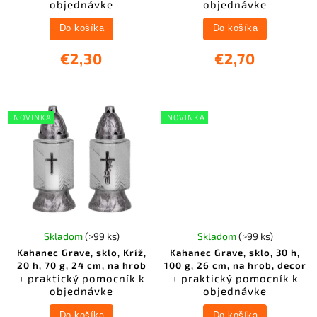
objednávke
objednávke
Do košíka
Do košíka
€2,30
€2,70
NOVINKA
NOVINKA
Skladom
(>99 ks)
Skladom
(>99 ks)
Kahanec Grave, sklo, Kríž,
Kahanec Grave, sklo, 30 h,
20 h, 70 g, 24 cm, na hrob
100 g, 26 cm, na hrob, decor
+ praktický pomocník k
+ praktický pomocník k
objednávke
objednávke
Do košíka
Do košíka