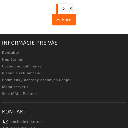
1
9
Hore
INFORMÁCIE PRE VÁS
Kontakty
Napíšte nám
Obchodné podmienky
Riešenie reklamácie
Podmienky ochrany osobných údajov
Mapa serveru
Sme MALL Partner
KONTAKT
obchod
@
taketo.sk