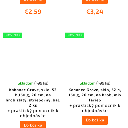
€2,59
€3,24
NOVINKA
NOVINKA
Skladom
(>99 ks)
Skladom
(>99 ks)
Kahanec Grave, sklo, 52
Kahanec Grave, sklo, 52 h,
h,150 g, 26 cm, na
150 g, 26 cm, na hrob, mix
hrob,zlatý, strieborný, bal.
farieb
+ praktický pomocník k
2 ks
+ praktický pomocník k
objednávke
objednávke
Do košíka
Do košíka