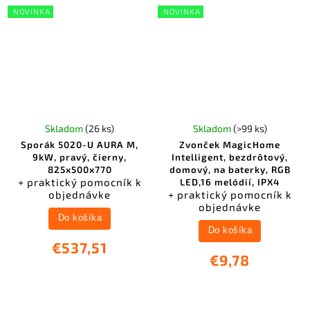
NOVINKA
NOVINKA
Skladom
(26 ks)
Skladom
(>99 ks)
Sporák 5020-U AURA M,
Zvonček MagicHome
9kW, pravý, čierny,
Intelligent, bezdrôtový,
825x500x770
domový, na baterky, RGB
+ praktický pomocník k
LED,16 melódií, IPX4
objednávke
+ praktický pomocník k
objednávke
Do košíka
Do košíka
€537,51
€9,78