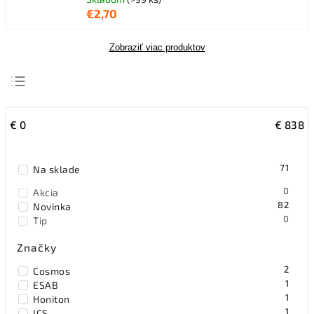
€2,70
Zobraziť viac produktov
Najdrahšie
€
0
€
838
Najlacnejšie
Najpredávanejšie
71
Na sklade
Abecedne
0
Akcia
82
Novinka
0
Tip
Značky
2
Cosmos
1
ESAB
1
Honiton
1
ICS