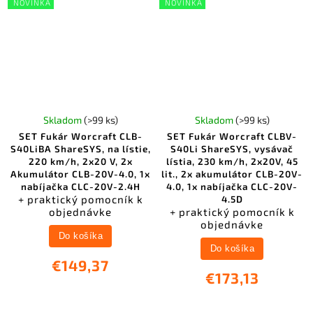
NOVINKA
NOVINKA
Skladom
(>99 ks)
Skladom
(>99 ks)
SET Fukár Worcraft CLB-
SET Fukár Worcraft CLBV-
S40LiBA ShareSYS, na lístie,
S40Li ShareSYS, vysávač
220 km/h, 2x20 V, 2x
lístia, 230 km/h, 2x20V, 45
Akumulátor CLB-20V-4.0, 1x
lit., 2x akumulátor CLB-20V-
nabíjačka CLC-20V-2.4H
4.0, 1x nabíjačka CLC-20V-
+ praktický pomocník k
4.5D
objednávke
+ praktický pomocník k
objednávke
Do košíka
Do košíka
€149,37
€173,13