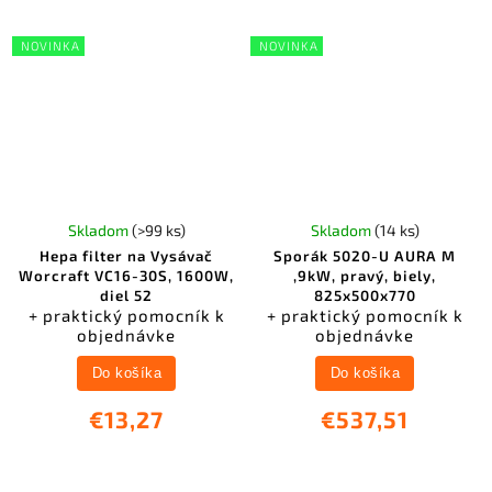
NOVINKA
NOVINKA
Skladom
(>99 ks)
Skladom
(14 ks)
Hepa filter na Vysávač
Sporák 5020-U AURA M
Worcraft VC16-30S, 1600W,
,9kW, pravý, biely,
diel 52
825x500x770
+ praktický pomocník k
+ praktický pomocník k
objednávke
objednávke
Do košíka
Do košíka
€13,27
€537,51