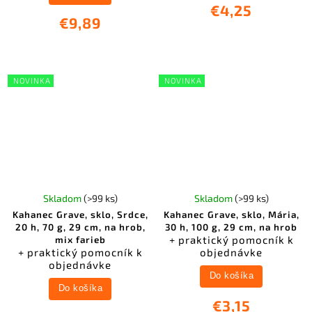
€4,25
€9,89
NOVINKA
NOVINKA
Skladom
(>99 ks)
Skladom
(>99 ks)
Kahanec Grave, sklo, Srdce,
Kahanec Grave, sklo, Mária,
20 h, 70 g, 29 cm, na hrob,
30 h, 100 g, 29 cm, na hrob
+ praktický pomocník k
mix farieb
+ praktický pomocník k
objednávke
objednávke
Do košíka
Do košíka
€3,15