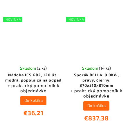
NOVINKA
NOVINKA
Skladom
(2 ks)
Skladom
(14 ks)
Nádoba ICS GB2, 120 lit.,
Sporák BELLA, 9,0KW,
modrá, popolnica na odpad
pravý, čierny,
+ praktický pomocník k
870x510x810mm
objednávke
+ praktický pomocník k
objednávke
Do košíka
Do košíka
€36,21
€837,38