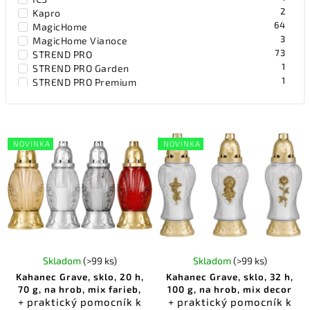
2
Kapro
64
MagicHome
3
MagicHome Vianoce
73
STREND PRO
1
STREND PRO Garden
1
STREND PRO Premium
1
Whirlpower
4
Worcraft
6
Zniczplast
NOVINKA
NOVINKA
Skladom
(>99 ks)
Skladom
(>99 ks)
Kahanec Grave, sklo, 20 h,
Kahanec Grave, sklo, 32 h,
70 g, na hrob, mix farieb,
100 g, na hrob, mix decor
+ praktický pomocník k
+ praktický pomocník k