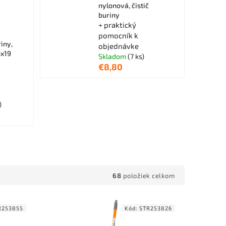
nylonová, čistič
buriny
+ praktický
pomocník k
iny,
objednávke
6x19
Skladom
(7 ks)
€8,80
)
68
položiek celkom
R253855
Kód:
STR253826