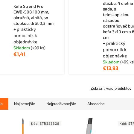
dlažbu, 4 dielna
Kefa Strend Pro
sada, s
CWB-508 100 mm,
teleskopickou
okružná, vlnitá, so
násadou,
stopkou, drôt 0,3 mm
odstraňovač bur
+ praktický
kefa 3x10 cm a 
pomocník k
cm
objednávke
+ praktický
Skladom
(>99 ks)
pomocník k
€1,41
objednávke
Skladom
(>99 ks
€13,93
Zobraziť viac produktov
ie
Najlacnejšie
Najpredávanejšie
Abecedne
Kód:
STR253828
Kód:
ST