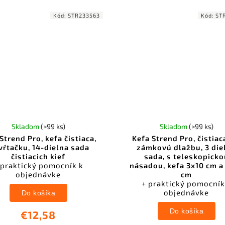
Kód:
STR233563
Kód:
ST
Skladom
(>99 ks)
Skladom
(>99 ks)
Strend Pro, kefa čistiaca,
Kefa Strend Pro, čistiac
vŕtačku, 14-dielna sada
zámkovú dlažbu, 3 die
čistiacich kief
sada, s teleskopicko
 praktický pomocník k
násadou, kefa 3x10 cm a
objednávke
cm
+ praktický pomocník
objednávke
Do košíka
Do košíka
€12,58