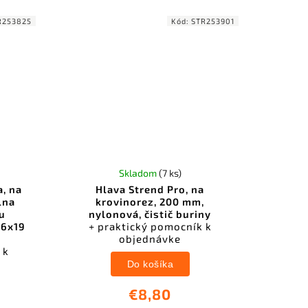
R253825
Kód:
STR253901
Skladom
(7 ks)
a, na
Hlava Strend Pro, na
lna
krovinorez, 200 mm,
u
nylonová, čistič buriny
 6x19
+ praktický pomocník k
objednávke
 k
Do košíka
€8,80