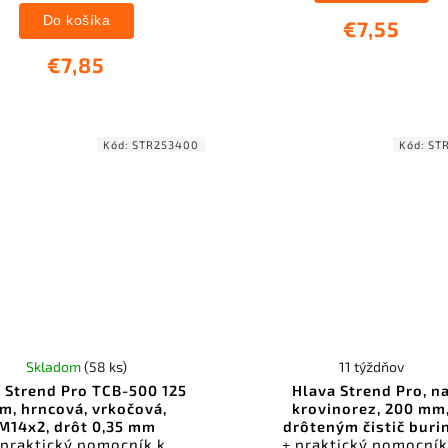
Do košíka
€7,55
€7,85
Kód:
STR253400
Kód:
ST
Skladom
(58 ks)
11 týždňov
 Strend Pro TCB-500 125
Hlava Strend Pro, n
m, hrncová, vrkočová,
krovinorez, 200 mm
M14x2, drôt 0,35 mm
drôteným čistič buri
 praktický pomocník k
+ praktický pomocník