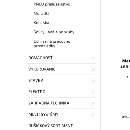
PNEU prislušenstvo
Meradlá
Kolieska
Šnúry, laná a popruhy
Ochranné pracovné
prostriedky
DOMÁCNOSŤ
Met
zahn
VYKUROVANIE
+
STAVBA
ELEKTRO
ZÁHRADNÁ TECHNIKA
MULTI SYSTÉMY
uved
DUŠIČKOVÝ SORTIMENT