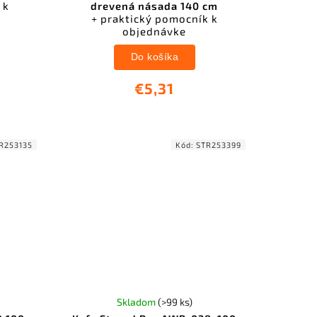
 k
drevená násada 140 cm
+ praktický pomocník k
objednávke
Do košíka
€5,31
R253135
Kód:
STR253399
Skladom
(>99 ks)