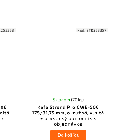
R253358
Kód:
STR253357
Skladom
(70 ks)
506
Kefa Strend Pro CWB-506
nitá
175/31,75 mm, okružná, vlnitá
 k
+ praktický pomocník k
objednávke
Do košíka