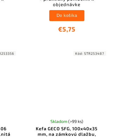
objednávke
Do košíka
€5,75
R253356
Kód:
STR253487
Skladom
(>99 ks)
506
Kefa GECO SFG, 100x40x35
lnitá
mm, na zámkovú dlažbu,