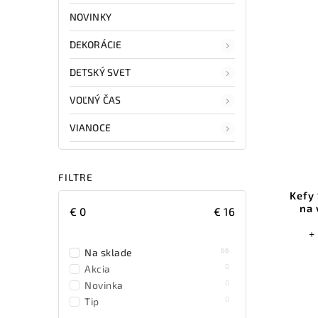
NOVINKY
DEKORÁCIE
DETSKÝ SVET
VOĽNÝ ČAS
VIANOCE
FILTRE
Kefy 
na 
€
0
€
16
+
66
Na sklade
0
Akcia
0
Novinka
0
Tip