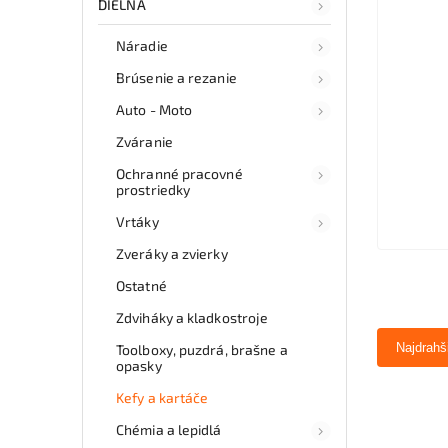
DIELŇA
Náradie
Brúsenie a rezanie
Auto - Moto
Zváranie
Ochranné pracovné
prostriedky
Vrtáky
Zveráky a zvierky
Ostatné
Zdviháky a kladkostroje
Najdrahš
Toolboxy, puzdrá, brašne a
opasky
Kefy a kartáče
Chémia a lepidlá