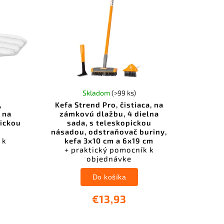
Skladom
(>99 ks)
,
Kefa Strend Pro, čistiaca, na
, na
zámkovú dlažbu, 4 dielna
pickou
sada, s teleskopickou
násadou, odstraňovač buriny,
 k
kefa 3x10 cm a 6x19 cm
+ praktický pomocník k
objednávke
Do košíka
€13,93