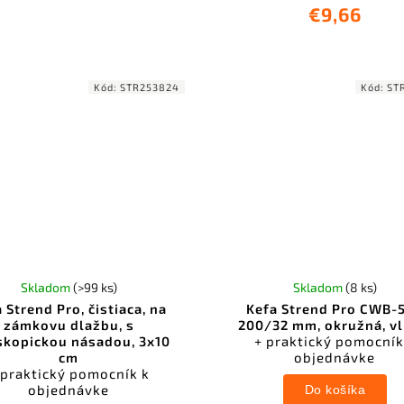
€9,66
Kód:
STR253824
Kód:
ST
Skladom
(>99 ks)
Skladom
(8 ks)
 Strend Pro, čistiaca, na
Kefa Strend Pro CWB-
zámkovu dlažbu, s
200/32 mm, okružná, vl
skopickou násadou, 3x10
+ praktický pomocník
cm
objednávke
 praktický pomocník k
objednávke
Do košíka