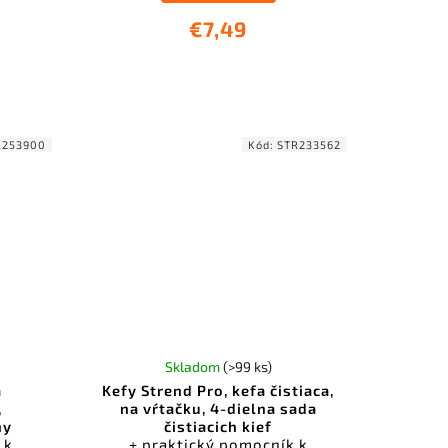
€7,49
R253900
Kód:
STR233562
Skladom
(>99 ks)
a
Kefy Strend Pro, kefa čistiaca,
,
na vŕtačku, 4-dielna sada
ny
čistiacich kief
 k
+ praktický pomocník k