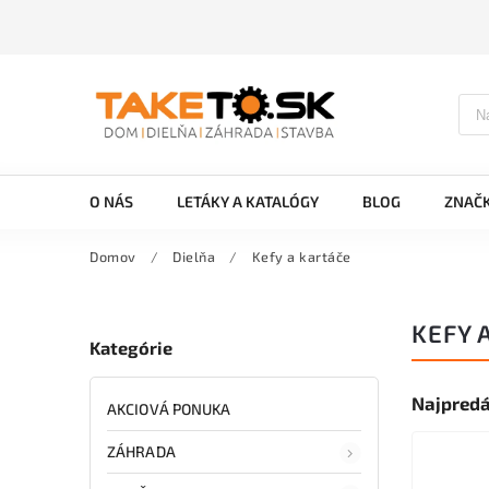
O NÁS
LETÁKY A KATALÓGY
BLOG
ZNAČ
Domov
/
Dielňa
/
Kefy a kartáče
KEFY 
Kategórie
Najpredá
AKCIOVÁ PONUKA
ZÁHRADA