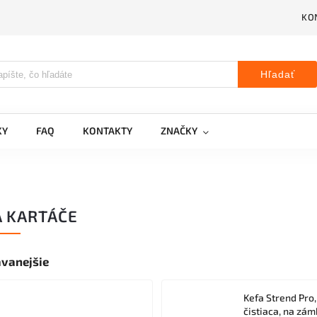
KO
Hľadať
KY
FAQ
KONTAKTY
ZNAČKY
A KARTÁČE
vanejšie
Kefa Strend Pro,
čistiaca, na zá