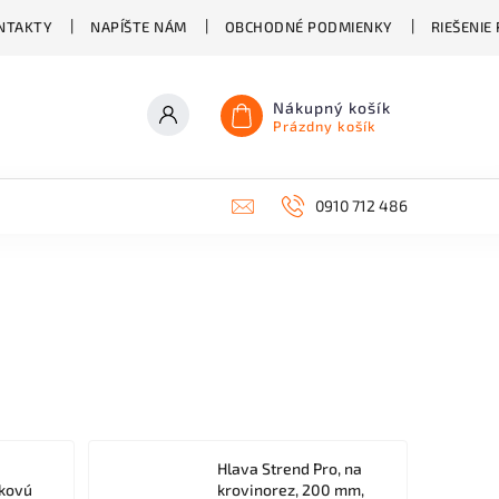
NTAKTY
NAPÍŠTE NÁM
OBCHODNÉ PODMIENKY
RIEŠENIE
Nákupný košík
Prázdny košík
0910 712 486
Hlava Strend Pro, na
mkovú
krovinorez, 200 mm,