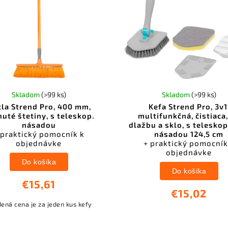
Skladom
(>99 ks)
Skladom
(>99 ks)
la Strend Pro, 400 mm,
Kefa Strend Pro, 3v1
uté štetiny, s teleskop.
multifunkčná, čistiaca
násadou
dlažbu a sklo, s telesko
 praktický pomocník k
násadou 124,5 cm
objednávke
+ praktický pomocník
objednávke
Do košíka
Do košíka
€15,61
€15,02
ená cena je za jeden kus kefy