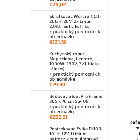
€24,02
Skrutkovač Worcraft CD-
20LiH, 20V, 2x Li-ion
2.0Ah, Set v kufríku
+ praktický pomocník k
objednávke
€121,19
Kuchynský robot
MagicHome, Lenotre,
1000W, 230V, 3v1, bielo
-čierný
+ praktický pomocník k
objednávke
€79,90
Bestway Steel Pro Frame
305 x 76 cm 56408
+ praktický pomocník k
objednávke
€266,61
Kefa
m
Postrekovac Evika DJ100,
10 lit, 12V, Lithium
+
battery, akumulátorový -