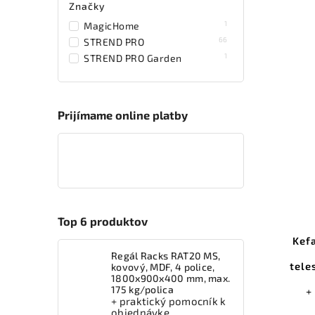
Značky
1
MagicHome
66
STREND PRO
1
STREND PRO Garden
Prijímame online platby
Top 6 produktov
Kefa
Regál Racks RAT20 MS,
tele
kovový, MDF, 4 police,
1800x900x400 mm, max.
175 kg/polica
+
+ praktický pomocník k
objednávke