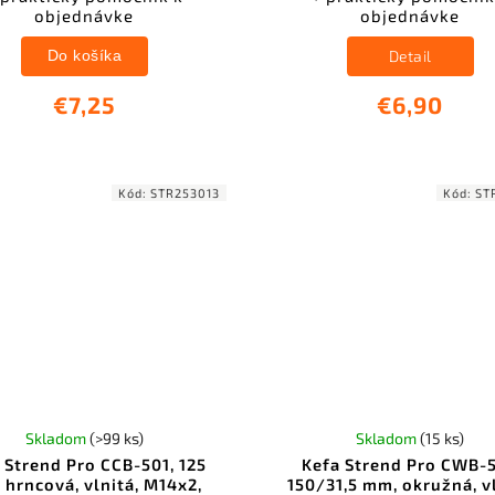
objednávke
objednávke
Do košíka
Detail
€7,25
€6,90
Kód:
STR253013
Kód:
ST
Skladom
(>99 ks)
Skladom
(15 ks)
 Strend Pro CCB-501, 125
Kefa Strend Pro CWB-
 hrncová, vlnitá, M14x2,
150/31,5 mm, okružná, v