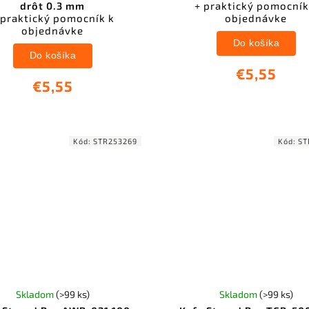
drôt 0.3 mm
+ praktický pomocník
 praktický pomocník k
objednávke
objednávke
Do košíka
Do košíka
€5,55
€5,55
Kód:
STR253269
Kód:
ST
Skladom
(>99 ks)
Skladom
(>99 ks)