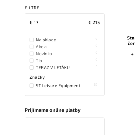
FILTRE
€
17
€
215
Sta
19
Na sklade
čer
0
Akcia
0
Novinka
+
0
Tip
1
TERAZ V LETÁKU
Značky
37
ST Leisure Equipment
Prijímame online platby