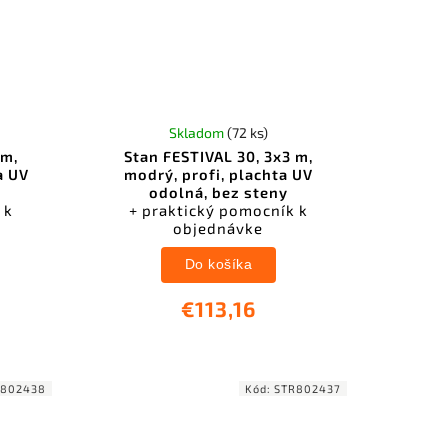
Skladom
(72 ks)
 m,
Stan FESTIVAL 30, 3x3 m,
a UV
modrý, profi, plachta UV
odolná, bez steny
 k
+ praktický pomocník k
objednávke
Do košíka
€113,16
R802438
Kód:
STR802437