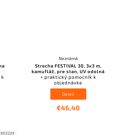
Neznámá
 na
Strecha FESTIVAL 30, 3x3 m,
kamufláž, pre stan, UV odolná
 k
+ praktický pomocník k
objednávke
Detail
€46,40
R802229