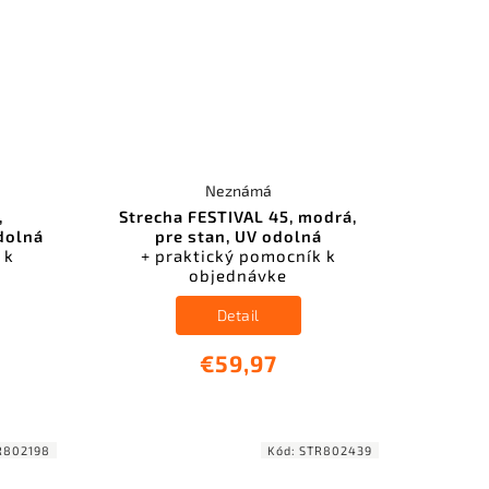
Neznámá
,
Strecha FESTIVAL 45, modrá,
odolná
pre stan, UV odolná
 k
+ praktický pomocník k
objednávke
Detail
€59,97
R802198
Kód:
STR802439