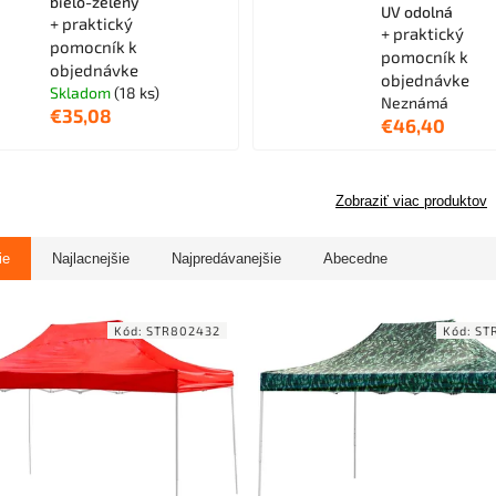
bielo-zelený
UV odolná
+ praktický
+ praktický
pomocník k
pomocník k
objednávke
objednávke
Skladom
(18 ks)
Neznámá
€35,08
€46,40
Zobraziť viac produktov
ie
Najlacnejšie
Najpredávanejšie
Abecedne
Kód:
STR802432
Kód:
ST