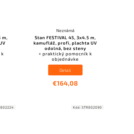
Neznámá
5 m,
Stan FESTIVAL 45, 3x4.5 m,
 UV
kamufláž, profi, plachta UV
odolná, bez steny
 k
+ praktický pomocník k
objednávke
Detail
€164,08
R802224
Kód:
STR802090