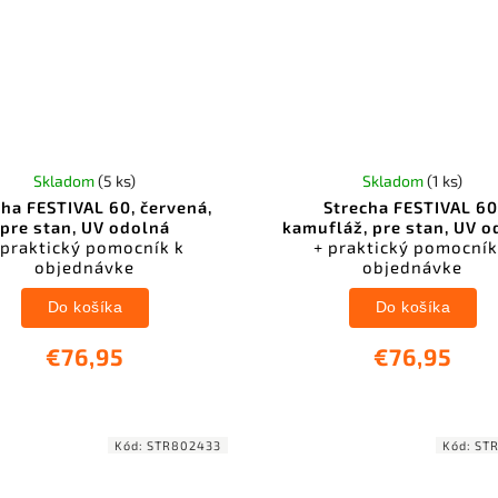
Skladom
(5 ks)
Skladom
(1 ks)
cha FESTIVAL 60, červená,
Strecha FESTIVAL 60
pre stan, UV odolná
kamufláž, pre stan, UV 
 praktický pomocník k
+ praktický pomocník
objednávke
objednávke
Do košíka
Do košíka
€76,95
€76,95
Kód:
STR802433
Kód:
ST