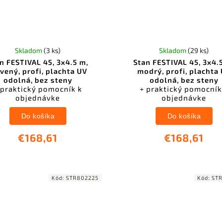
Skladom
(3 ks)
Skladom
(29 ks)
n FESTIVAL 45, 3x4.5 m,
Stan FESTIVAL 45, 3x4.
vený, profi, plachta UV
modrý, profi, plachta
odolná, bez steny
odolná, bez steny
 praktický pomocník k
+ praktický pomocník
objednávke
objednávke
Do košíka
Do košíka
€168,61
€168,61
Kód:
STR802225
Kód:
ST