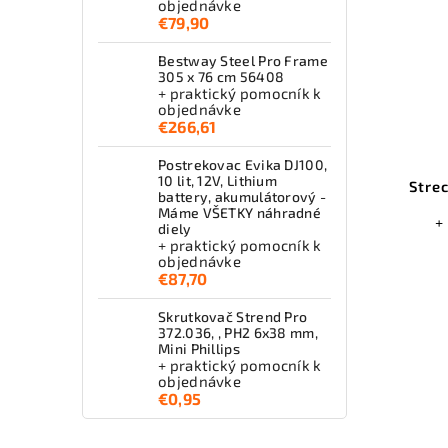
objednávke
€79,90
Bestway Steel Pro Frame
305 x 76 cm 56408
+ praktický pomocník k
objednávke
€266,61
Postrekovac Evika DJ100,
10 lit, 12V, Lithium
Stre
battery, akumulátorový -
Máme VŠETKY náhradné
+
diely
+ praktický pomocník k
objednávke
€87,70
Skrutkovač Strend Pro
372.036, , PH2 6x38 mm,
Mini Phillips
+ praktický pomocník k
objednávke
€0,95