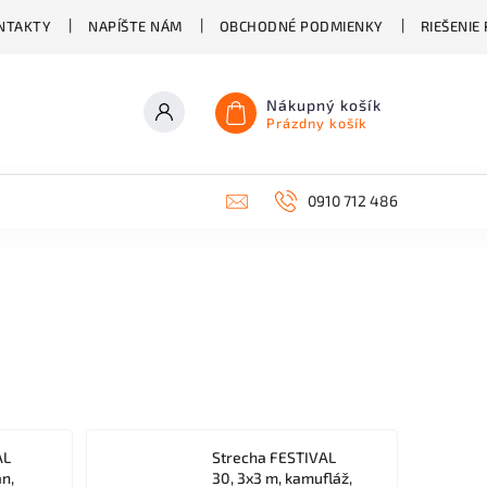
NTAKTY
NAPÍŠTE NÁM
OBCHODNÉ PODMIENKY
RIEŠENIE
Nákupný košík
Prázdny košík
0910 712 486
AL
Strecha FESTIVAL
an,
30, 3x3 m, kamufláž,