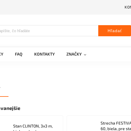
KO
Hľadať
KY
FAQ
KONTAKTY
ZNAČKY
Y
vanejšie
Strecha FESTIV
Stan CLINTON, 3x3 m,
60, biela, pre st