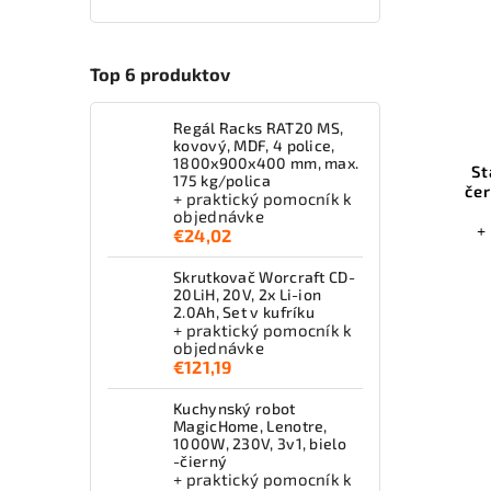
Top 6 produktov
Regál Racks RAT20 MS,
kovový, MDF, 4 police,
1800x900x400 mm, max.
St
175 kg/polica
čer
+ praktický pomocník k
objednávke
+
€24,02
Skrutkovač Worcraft CD-
20LiH, 20V, 2x Li-ion
2.0Ah, Set v kufríku
+ praktický pomocník k
objednávke
€121,19
Kuchynský robot
MagicHome, Lenotre,
1000W, 230V, 3v1, bielo
-čierný
+ praktický pomocník k