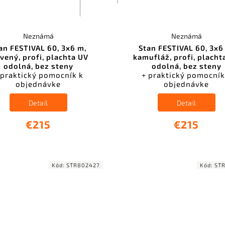
Neznámá
Neznámá
an FESTIVAL 60, 3x6 m,
Stan FESTIVAL 60, 3x6
vený, profi, plachta UV
kamufláž, profi, placht
odolná, bez steny
odolná, bez steny
 praktický pomocník k
+ praktický pomocník
objednávke
objednávke
Detail
Detail
€215
€215
Kód:
STR802427
Kód:
ST