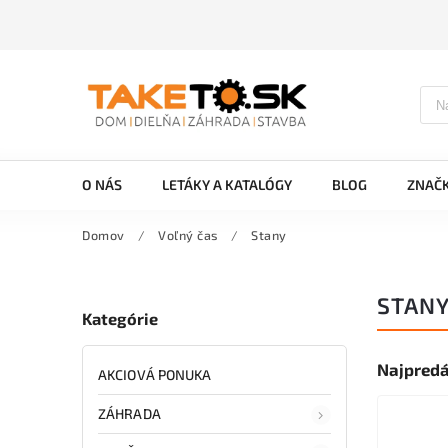
O NÁS
LETÁKY A KATALÓGY
BLOG
ZNAČ
Domov
/
Voľný čas
/
Stany
STAN
Kategórie
Najpredá
AKCIOVÁ PONUKA
ZÁHRADA