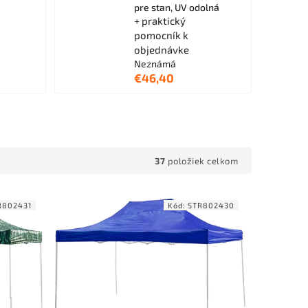
pre stan, UV odolná
+ praktický
pomocník k
objednávke
Neznámá
€46,40
37
položiek celkom
R802431
Kód:
STR802430