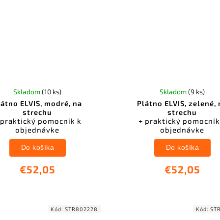
Skladom
(10 ks)
Skladom
(9 ks)
látno ELVIS, modré, na
Plátno ELVIS, zelené,
strechu
strechu
 praktický pomocník k
+ praktický pomocník
objednávke
objednávke
Do košíka
Do košíka
€52,05
€52,05
Kód:
STR802228
Kód:
ST