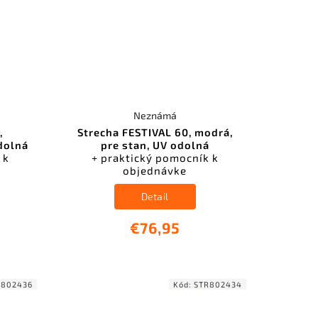
Neznámá
,
Strecha FESTIVAL 60, modrá,
odolná
pre stan, UV odolná
 k
+ praktický pomocník k
objednávke
Detail
€76,95
R802436
Kód:
STR802434