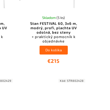
Skladom
(5 ks)
 m,
Stan FESTIVAL 60, 3x6 m,
a UV
modrý, profi, plachta UV
odolná, bez steny
 k
+ praktický pomocník k
objednávke
Do košíka
€215
R802429
Kód:
STR802428