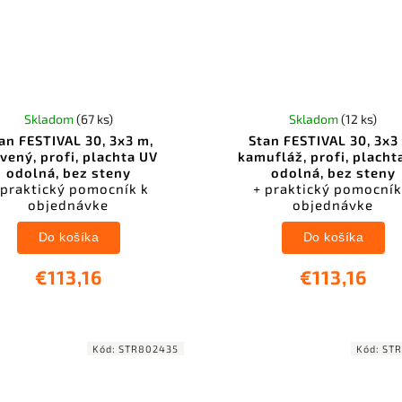
Skladom
(67 ks)
Skladom
(12 ks)
an FESTIVAL 30, 3x3 m,
Stan FESTIVAL 30, 3x3
vený, profi, plachta UV
kamufláž, profi, placht
odolná, bez steny
odolná, bez steny
 praktický pomocník k
+ praktický pomocník
objednávke
objednávke
Do košíka
Do košíka
€113,16
€113,16
Kód:
STR802435
Kód:
ST