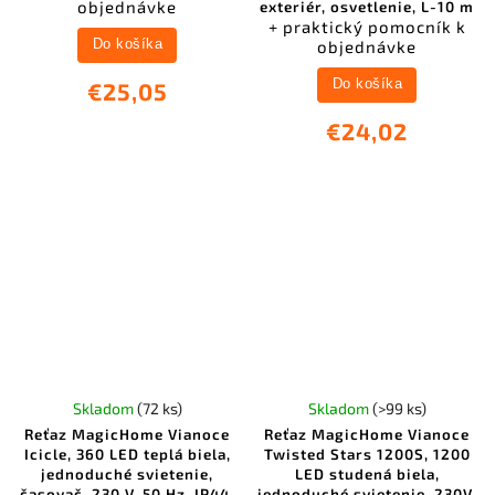
objednávke
exteriér, osvetlenie, L-10 m
+ praktický pomocník k
objednávke
Do košíka
Do košíka
€25,05
€24,02
Skladom
(72 ks)
Skladom
(>99 ks)
Reťaz MagicHome Vianoce
Reťaz MagicHome Vianoce
Icicle, 360 LED teplá biela,
Twisted Stars 1200S, 1200
jednoduché svietenie,
LED studená biela,
časovač, 230 V, 50 Hz, IP44,
jednoduché svietenie, 230V,