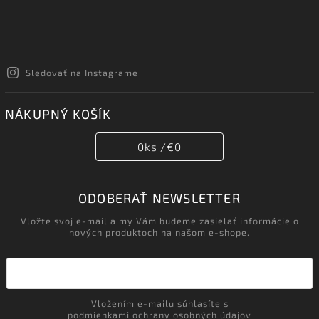
Sledovať na Instagrame
NÁKUPNÝ KOŠÍK
0
ks /
€0
ODOBERAŤ NEWSLETTER
Vložte svoj e-mail a my Vám budeme zasielať informácie o
nových produktoch na našom e-shope.
Vložením e-mailu súhlasíte s
podmienkami ochrany osobných údajov