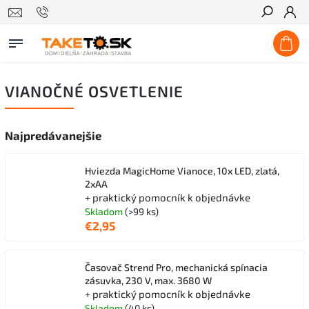
Hľadať
VIANOČNÉ OSVETLENIE
Najpredávanejšie
Hviezda MagicHome Vianoce, 10x LED, zlatá,
2xAA
+ praktický pomocník k objednávke
Skladom
(>99 ks)
€2,95
Časovač Strend Pro, mechanická spínacia
zásuvka, 230 V, max. 3680 W
+ praktický pomocník k objednávke
Skladom
(40 ks)