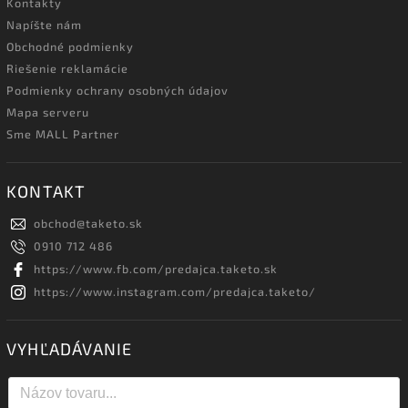
Kontakty
Napíšte nám
Obchodné podmienky
Riešenie reklamácie
Podmienky ochrany osobných údajov
Mapa serveru
Sme MALL Partner
KONTAKT
obchod
@
taketo.sk
0910 712 486
https://www.fb.com/predajca.taketo.sk
https://www.instagram.com/predajca.taketo/
VYHĽADÁVANIE