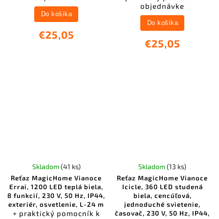
objednávke
Do košíka
Do košíka
€25,05
€25,05
Skladom
(41 ks)
Skladom
(13 ks)
Reťaz MagicHome Vianoce
Reťaz MagicHome Vianoce
Errai, 1200 LED teplá biela,
Icicle, 360 LED studená
8 funkcií, 230 V, 50 Hz, IP44,
biela, cencúľová,
exteriér, osvetlenie, L-24 m
jednoduché svietenie,
+ praktický pomocník k
časovač, 230 V, 50 Hz, IP44,