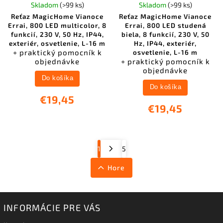
Skladom
(>99 ks)
Skladom
(>99 ks)
Reťaz MagicHome Vianoce
Reťaz MagicHome Vianoce
Errai, 800 LED multicolor, 8
Errai, 800 LED studená
funkcií, 230 V, 50 Hz, IP44,
biela, 8 funkcií, 230 V, 50
exteriér, osvetlenie, L-16 m
Hz, IP44, exteriér,
+ praktický pomocník k
osvetlenie, L-16 m
objednávke
+ praktický pomocník k
objednávke
Do košíka
Do košíka
€19,45
€19,45
1
5
Hore
INFORMÁCIE PRE VÁS