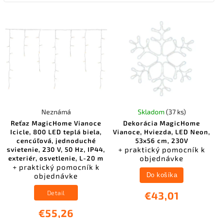
Neznámá
Skladom
(37 ks)
Reťaz MagicHome Vianoce
Dekorácia MagicHome
Icicle, 800 LED teplá biela,
Vianoce, Hviezda, LED Neon,
cencúľová, jednoduché
53x56 cm, 230V
+ praktický pomocník k
svietenie, 230 V, 50 Hz, IP44,
objednávke
exteriér, osvetlenie, L-20 m
+ praktický pomocník k
objednávke
Do košíka
Detail
€43,01
€55,26