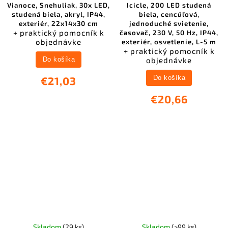
Vianoce, Snehuliak, 30x LED,
Icicle, 200 LED studená
studená biela, akryl, IP44,
biela, cencúľová,
exteriér, 22x14x30 cm
jednoduché svietenie,
+ praktický pomocník k
časovač, 230 V, 50 Hz, IP44,
objednávke
exteriér, osvetlenie, L-5 m
+ praktický pomocník k
objednávke
Do košíka
Do košíka
€21,03
€20,66
Skladom
(29 ks)
Skladom
(>99 ks)