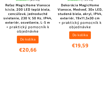
Reťaz MagicHome Vianoce
Dekorácia MagicHome
Icicle, 200 LED teplá biela,
Vianoce, Medveď, 30x LED,
cencúľová, jednoduché
studená biela, akryl, IP44,
svietenie, 230 V, 50 Hz, IP44,
exteriér, 19x11,5x30 cm
+ praktický pomocník k
exteriér, osvetlenie, L-5 m
+ praktický pomocník k
objednávke
objednávke
Do košíka
Do košíka
€19,59
€20,66