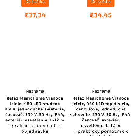
Do košíka
Do košíka
€37,34
€34,45
Neznámá
Neznámá
Reťaz MagicHome Vianoce
Reťaz MagicHome Vianoce
Icicle, 480 LED studená
Icicle, 480 LED teplá biela,
biela, jednoduché svietenie,
cencúľová, jednoduché
časovač, 230 V, 50 Hz, IP44,
svietenie, 230 V, 50 Hz, IP44,
exteriér, osvetlenie, L-12 m
časovač, exteriér,
+ praktický pomocník k
osvetlenie, L-12 m
objednávke
+ praktický pomocník k