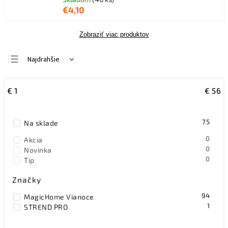
€4,10
Zobraziť viac produktov
Najdrahšie
Najlacnejšie
€
1
€
56
Najpredávanejšie
Abecedne
75
Na sklade
0
Akcia
0
Novinka
0
Tip
Značky
94
MagicHome Vianoce
1
STREND PRO