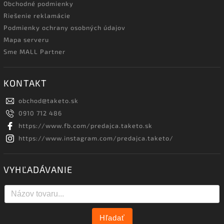
Obchodné podmienky
Riešenie reklamácie
Podmienky ochrany osobných údajov
Mapa serveru
Sme MALL Partner
KONTAKT
obchod
@
taketo.sk
0910 712 486
https://www.fb.com/predajca.taketo.sk
https://www.instagram.com/predajca.taketo/
VYHĽADÁVANIE
Hľadať