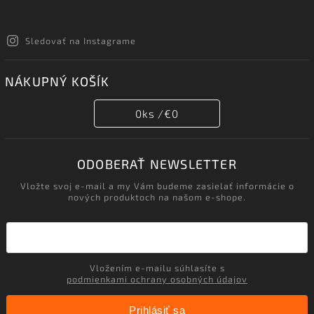
Sledovať na Instagrame
NÁKUPNÝ KOŠÍK
0
ks /
€0
ODOBERAŤ NEWSLETTER
Vložte svoj e-mail a my Vám budeme zasielať informácie o
nových produktoch na našom e-shope.
Vložením e-mailu súhlasíte s
podmienkami ochrany osobných údajov
Prihlásiť sa