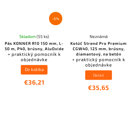
–3 %
Skladom
(55 ks)
Neznámá
Pás KONNER R10 150 mm, L-
Kotúč Strend Pro Premium
50 m, P40, brúsny, AluOxide
CGW40, 125 mm, brúsny,
+ praktický pomocník k
diamantový, na betón
objednávke
+ praktický pomocník k
objednávke
Do košíka
Detail
€36,21
€35,65