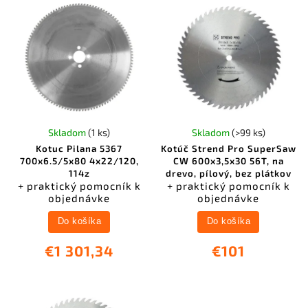
Skladom
(1 ks)
Skladom
(>99 ks)
Kotuc Pilana 5367
Kotúč Strend Pro SuperSaw
700x6.5/5x80 4x22/120,
CW 600x3,5x30 56T, na
114z
drevo, pílový, bez plátkov
+ praktický pomocník k
+ praktický pomocník k
objednávke
objednávke
Do košíka
Do košíka
€1 301,34
€101