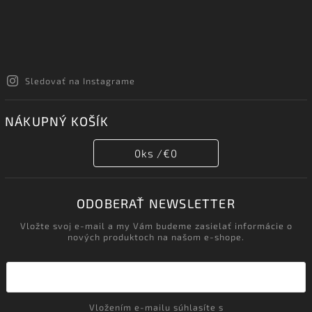
Sledovať na Instagrame
NÁKUPNÝ KOŠÍK
0
ks /
€0
ODOBERAŤ NEWSLETTER
Vložte svoj e-mail a my Vám budeme zasielať informácie o
nových produktoch na našom e-shope.
Vložením e-mailu súhlasíte s