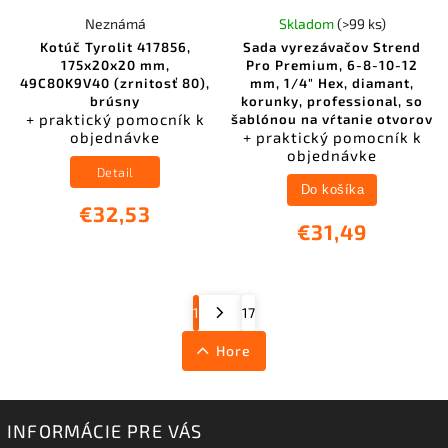
Neznámá
Skladom
(>99 ks)
Kotúč Tyrolit 417856,
Sada vyrezávačov Strend
175x20x20 mm,
Pro Premium, 6-8-10-12
49C80K9V40 (zrnitosť 80),
mm, 1/4" Hex, diamant,
brúsny
korunky, professional, so
+ praktický pomocník k
šablónou na vŕtanie otvorov
objednávke
+ praktický pomocník k
objednávke
Detail
Do košíka
€32,53
€31,49
1
17
Hore
INFORMÁCIE PRE VÁS