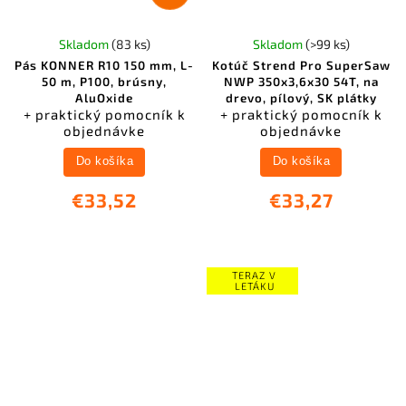
Skladom
(83 ks)
Skladom
(>99 ks)
Pás KONNER R10 150 mm, L-
Kotúč Strend Pro SuperSaw
50 m, P100, brúsny,
NWP 350x3,6x30 54T, na
AluOxide
drevo, pílový, SK plátky
+ praktický pomocník k
+ praktický pomocník k
objednávke
objednávke
Do košíka
Do košíka
€33,52
€33,27
TERAZ V
LETÁKU