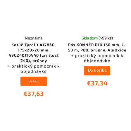
Neznámá
Skladom
(>99 ks)
Kotúč Tyrolit 417860,
Pás KONNER R10 150 mm, L-
175x20x20 mm,
50 m, P80, brúsny, AluOxide
+ praktický pomocník k
49C240J10V40 (zrnitosť
objednávke
240), brúsny
+ praktický pomocník k
objednávke
Do košíka
Detail
€37,34
€37,63