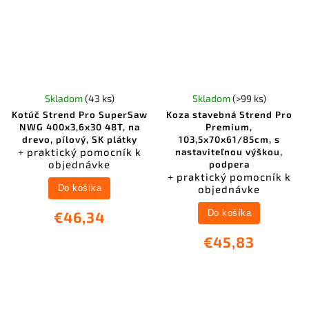
Skladom
(43 ks)
Skladom
(>99 ks)
Kotúč Strend Pro SuperSaw
Koza stavebná Strend Pro
NWG 400x3,6x30 48T, na
Premium,
drevo, pílový, SK plátky
103,5x70x61/85cm, s
+ praktický pomocník k
nastaviteľnou výškou,
objednávke
podpera
+ praktický pomocník k
objednávke
Do košíka
Do košíka
€46,34
€45,83