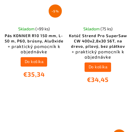
–5 %
Skladom
(>99 ks)
Skladom
(75 ks)
Pás KONNER R10 150 mm, L-
Kotúč Strend Pro SuperSaw
50 m, P60, brúsny, AluOxide
CW 400x2,8x30 56T, na
+ praktický pomocník k
drevo, pílový, bez plátkov
objednávke
+ praktický pomocník k
objednávke
Do košíka
Do košíka
€35,34
€34,45