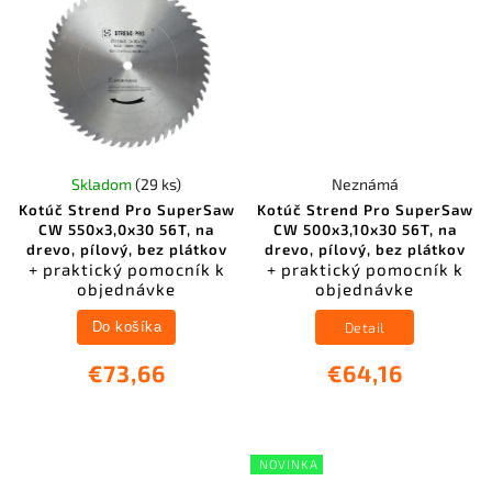
Skladom
(29 ks)
Neznámá
Kotúč Strend Pro SuperSaw
Kotúč Strend Pro SuperSaw
CW 550x3,0x30 56T, na
CW 500x3,10x30 56T, na
drevo, pílový, bez plátkov
drevo, pílový, bez plátkov
+ praktický pomocník k
+ praktický pomocník k
objednávke
objednávke
Detail
Do košíka
€73,66
€64,16
NOVINKA