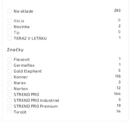
Abecedne
293
Na sklade
0
Akcia
2
Novinka
0
Tip
1
TERAZ V LETÁKU
Značky
1
Flexovit
1
Germaflex
5
Gold Elephant
116
Konner
3
Narex
12
Norton
144
STREND PRO
3
STREND PRO Industrial
19
STREND PRO Premium
14
Tyrolit