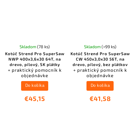
Skladom
(78 ks)
Skladom
(>99 ks)
Kotúč Strend Pro SuperSaw
Kotúč Strend Pro SuperSaw
NWP 400x3,6x30 64T, na
CW 450x3,0x30 56T, na
drevo, pílový, SK plátky
drevo, pílový, bez plátkov
+ praktický pomocník k
+ praktický pomocník k
objednávke
objednávke
Do košíka
Do košíka
€45,15
€41,58