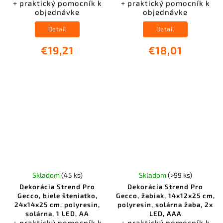
+ praktický pomocník k
+ praktický pomocník k
objednávke
objednávke
Detail
Detail
€19,21
€18,01
Skladom
(45 ks)
Skladom
(>99 ks)
Dekorácia Strend Pro
Dekorácia Strend Pro
Gecco, biele šteniatko,
Gecco, žabiak, 14x12x25 cm,
24x14x25 cm, polyresin,
polyresin, solárna žaba, 2x
solárna, 1 LED, AA
LED, AAA
+ praktický pomocník k
+ praktický pomocník k