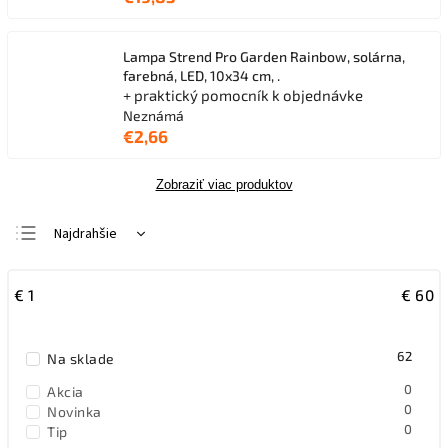
Lampa Strend Pro Garden Rainbow, solárna,
farebná, LED, 10x34 cm, .
+ praktický pomocník k objednávke
Neznámá
€2,66
Zobraziť viac produktov
Najdrahšie
Najlacnejšie
€
1
€
60
Najpredávanejšie
Abecedne
62
Na sklade
0
Akcia
0
Novinka
0
Tip