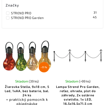
Značky
31
STREND PRO
45
STREND PRO Garden
–11 %
Skladom
(39 ks)
Skladom
(>99 ks)
Žiarovka Stella, 9x18 cm, 5
Lampa Strend Pro Garden,
Led, 1xAA, bez baterie, bal.
reťaz, ohrada, plot do
24 ks
záhrady, 2x solárne
+ praktický pomocník k
svietidlo, 1x LED,
objednávke
16,5x16,5x71,5 cm