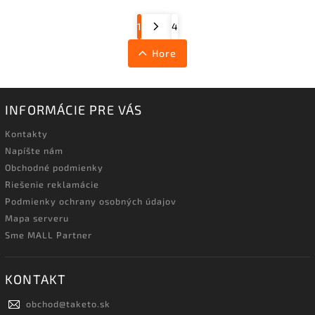
1
4
Hore
INFORMÁCIE PRE VÁS
Kontakty
Napíšte nám
Obchodné podmienky
Riešenie reklamácie
Podmienky ochrany osobných údajov
Mapa serveru
Sme MALL Partner
KONTAKT
obchod
@
taketo.sk