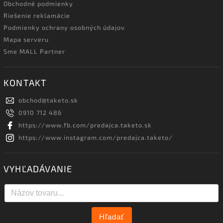
Obchodné podmienky
Riešenie reklamácie
Podmienky ochrany osobných údajov
Mapa serveru
Sme MALL Partner
KONTAKT
obchod
@
taketo.sk
0910 712 486
https://www.fb.com/predajca.taketo.sk
https://www.instagram.com/predajca.taketo/
VYHĽADÁVANIE
Hľadať