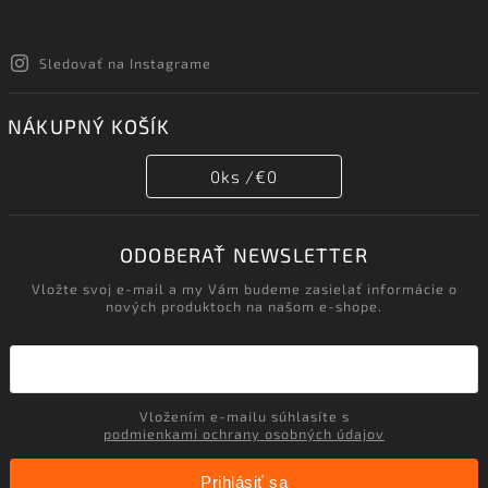
Sledovať na Instagrame
NÁKUPNÝ KOŠÍK
0
ks /
€0
ODOBERAŤ NEWSLETTER
Vložte svoj e-mail a my Vám budeme zasielať informácie o
nových produktoch na našom e-shope.
Vložením e-mailu súhlasíte s
podmienkami ochrany osobných údajov
Prihlásiť sa