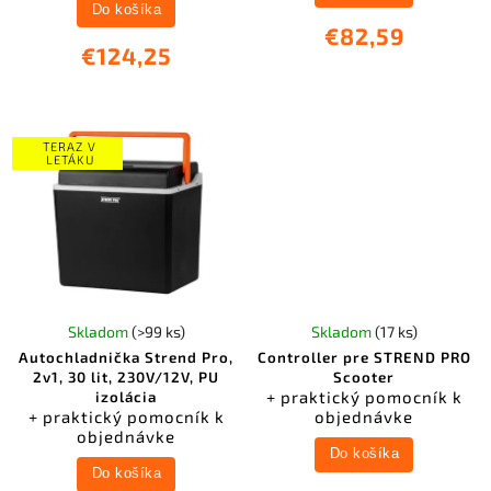
Do košíka
€82,59
€124,25
TERAZ V
LETÁKU
Skladom
(>99 ks)
Skladom
(17 ks)
Autochladnička Strend Pro,
Controller pre STREND PRO
2v1, 30 lit, 230V/12V, PU
Scooter
+ praktický pomocník k
izolácia
+ praktický pomocník k
objednávke
objednávke
Do košíka
Do košíka