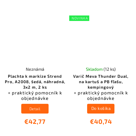
NOVINKA
Neznámá
Skladom
(12 ks)
Plachta k markíze Strend
Varič Meva Thunder Dual,
Pro, A2008, šedá, náhradná,
na kartuš a PB fľašu,
3x2 m, 2 ks
kempingový
+ praktický pomocník k
+ praktický pomocník k
objednávke
objednávke
Detail
Do košíka
€42,77
€40,74