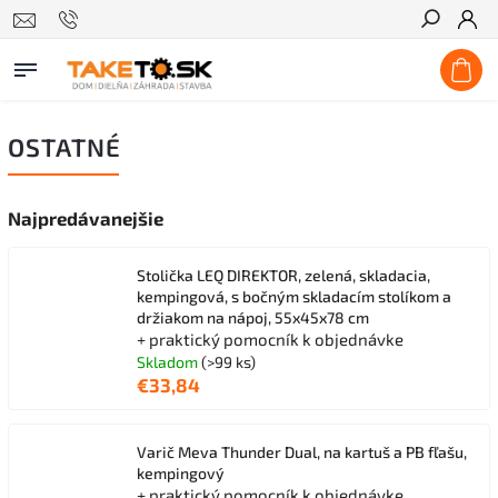
Hľadať
OSTATNÉ
Najpredávanejšie
Stolička LEQ DIREKTOR, zelená, skladacia,
kempingová, s bočným skladacím stolíkom a
držiakom na nápoj, 55x45x78 cm
+ praktický pomocník k objednávke
Skladom
(>99 ks)
€33,84
Varič Meva Thunder Dual, na kartuš a PB fľašu,
kempingový
+ praktický pomocník k objednávke