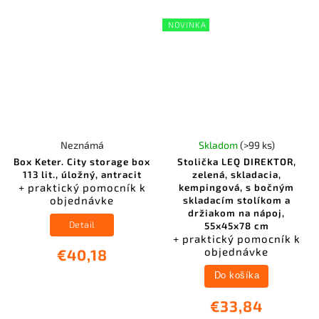
NOVINKA
Neznámá
Skladom
(>99 ks)
Box Keter. City storage box
Stolička LEQ DIREKTOR,
113 lit., úložný, antracit
zelená, skladacia,
+ praktický pomocník k
kempingová, s bočným
objednávke
skladacím stolíkom a
držiakom na nápoj,
Detail
55x45x78 cm
+ praktický pomocník k
objednávke
€40,18
Do košíka
€33,84