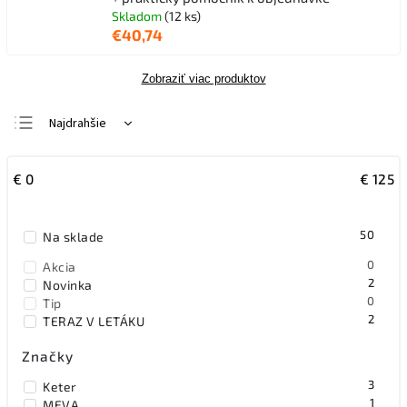
Skladom
(12 ks)
€40,74
Zobraziť viac produktov
Najdrahšie
Najlacnejšie
€
0
€
125
Najpredávanejšie
Abecedne
50
Na sklade
0
Akcia
2
Novinka
0
Tip
2
TERAZ V LETÁKU
Značky
3
Keter
1
MEVA