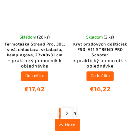
Skladom
(26 ks)
Skladom
(2 ks)
Termotaška Strend Pro, 30L,
Kryt brzdových doštičiek
sivá, chladiaca, skladacia,
FSD-A11 STREND PRO
kempingová, 27x40x31 cm
Scooter
+ praktický pomocník k
+ praktický pomocník k
objednávke
objednávke
Do košíka
Do košíka
€17,42
€16,22
1
4
Hore