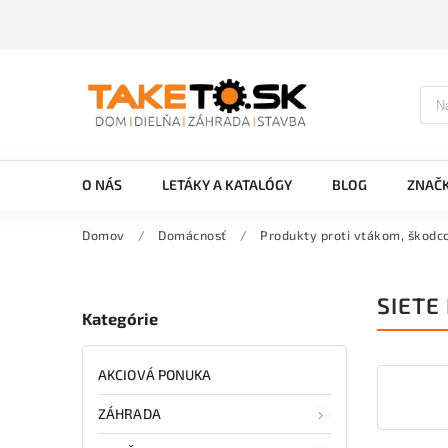
O NÁS
LETÁKY A KATALÓGY
BLOG
ZNAČ
Domov
/
Domácnosť
/
Produkty proti vtákom, škod
SIETE
Kategórie
AKCIOVÁ PONUKA
ZÁHRADA