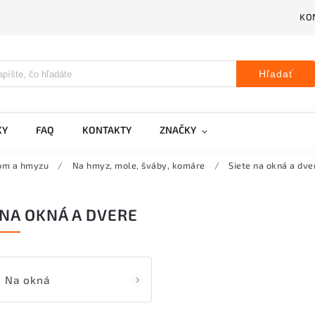
KO
Hľadať
KY
FAQ
KONTAKTY
ZNAČKY
com a hmyzu
/
Na hmyz, mole, šváby, komáre
/
Siete na okná a dve
 NA OKNÁ A DVERE
Na okná