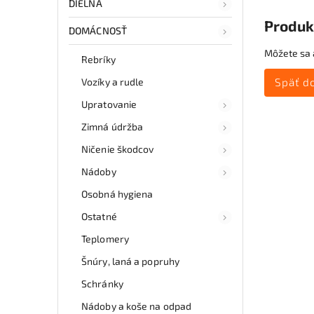
DIELŇA
Produk
DOMÁCNOSŤ
Môžete sa a
Rebríky
Vozíky a rudle
Späť d
Upratovanie
Zimná údržba
Ničenie škodcov
Nádoby
Osobná hygiena
Ostatné
Teplomery
Šnúry, laná a popruhy
Schránky
Nádoby a koše na odpad