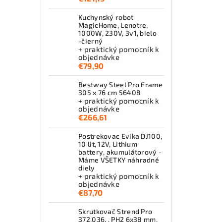
Kuchynský robot
MagicHome, Lenotre,
1000W, 230V, 3v1, bielo
-čierný
+ praktický pomocník k
objednávke
€79,90
Bestway Steel Pro Frame
305 x 76 cm 56408
+ praktický pomocník k
objednávke
€266,61
Postrekovac Evika DJ100,
10 lit, 12V, Lithium
battery, akumulátorový -
Máme VŠETKY náhradné
diely
+ praktický pomocník k
objednávke
€87,70
Skrutkovač Strend Pro
372.036, , PH2 6x38 mm,