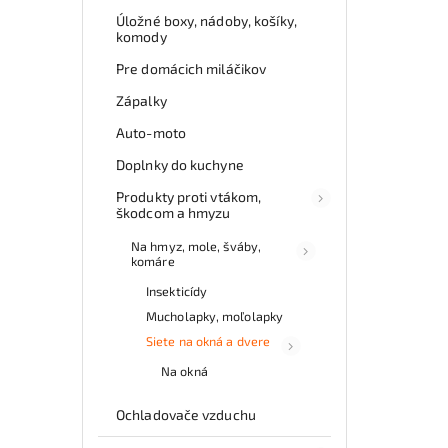
Úložné boxy, nádoby, košíky,
komody
Pre domácich miláčikov
Zápalky
Auto-moto
Doplnky do kuchyne
Produkty proti vtákom,
škodcom a hmyzu
Na hmyz, mole, šváby,
komáre
Insekticídy
Mucholapky, moľolapky
Siete na okná a dvere
Na okná
Ochladovače vzduchu