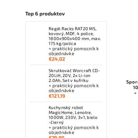
Top 6 produktov
Regál Racks RAT20 MS,
kovový, MDF, 4 police,
1800x900x400 mm, max.
175 kg/polica
+ praktický pomocník k
objednávke
€24,02
Skrutkovač Worcraft CD-
20LiH, 20V, 2x Li-ion
2.0Ah, Set v kufríku
Spor
+ praktický pomocník k
10
objednávke
+
€121,19
Kuchynský robot
MagicHome, Lenotre,
1000W, 230V, 3v1, bielo
-čierný
+ praktický pomocník k
objednávke
€79,90