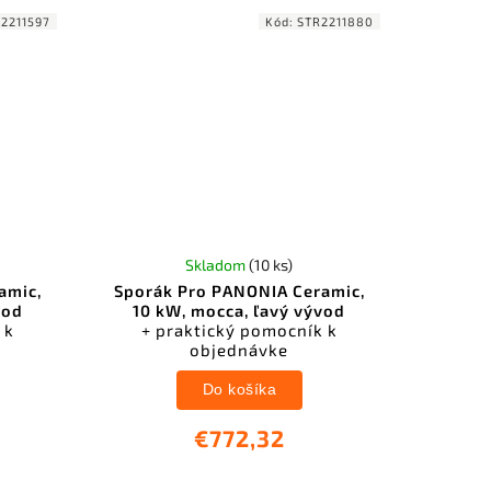
2211597
Kód:
STR2211880
Skladom
(10 ks)
amic,
Sporák Pro PANONIA Ceramic,
vod
10 kW, mocca, ľavý vývod
 k
+ praktický pomocník k
objednávke
Do košíka
€772,32