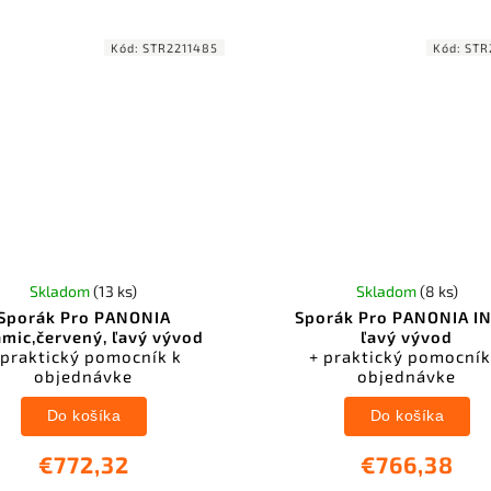
Kód:
STR2211485
Kód:
STR
Skladom
(13 ks)
Skladom
(8 ks)
Sporák Pro PANONIA
Sporák Pro PANONIA I
mic,červený, ľavý vývod
ľavý vývod
 praktický pomocník k
+ praktický pomocník
objednávke
objednávke
Do košíka
Do košíka
€772,32
€766,38