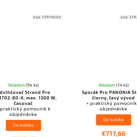
Kód:
STR119589
Kód:
STR
Skladom
(94 ks)
Skladom
(14 ks)
dvlhčovač Strend Pro
Sporák Pro PANONIA St
1702-80-X, max. 1300 W,
čierny, ľavý vývod
časovač
+ praktický pomocník
 praktický pomocník k
objednávke
objednávke
Do košíka
Do košíka
€717,66