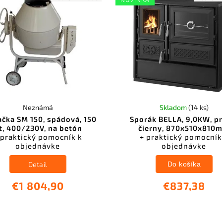
Neznámá
Skladom
(14 ks)
čka SM 150, spádová, 150
Sporák BELLA, 9,0KW, p
it, 400/230V, na betón
čierny, 870x510x810
 praktický pomocník k
+ praktický pomocník
objednávke
objednávke
Detail
Do košíka
€1 804,90
€837,38