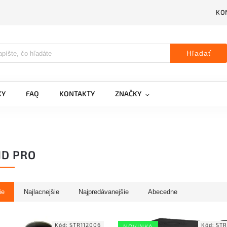
KO
Hľadať
KY
FAQ
KONTAKTY
ZNAČKY
D PRO
ie
Najlacnejšie
Najpredávanejšie
Abecedne
Kód:
STR112006
Kód:
STR
NOVINKA