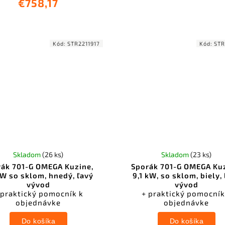
€758,17
Kód:
STR2211917
Kód:
STR
Skladom
(26 ks)
Skladom
(23 ks)
rák 701-G OMEGA Kuzine,
Sporák 701-G OMEGA Kuz
kW so sklom, hnedý, ľavý
9,1 kW, so sklom, biely,
vývod
vývod
 praktický pomocník k
+ praktický pomocník
objednávke
objednávke
Do košíka
Do košíka