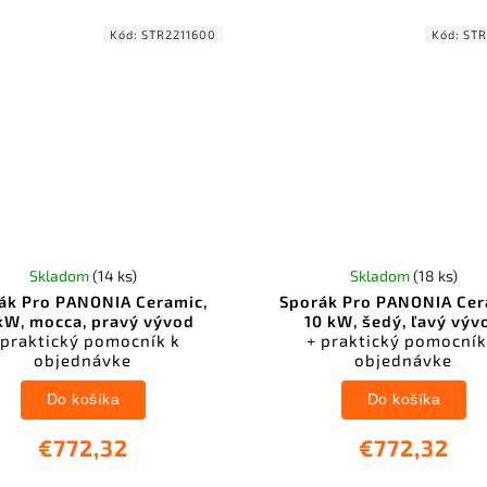
Kód:
STR2211600
Kód:
STR
Skladom
(14 ks)
Skladom
(18 ks)
ák Pro PANONIA Ceramic,
Sporák Pro PANONIA Cer
kW, mocca, pravý vývod
10 kW, šedý, ľavý výv
 praktický pomocník k
+ praktický pomocník
objednávke
objednávke
Do košíka
Do košíka
€772,32
€772,32