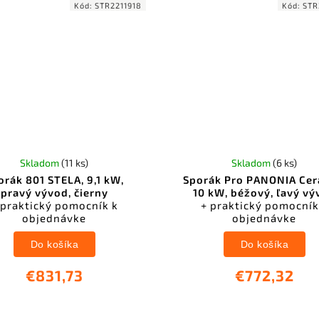
Kód:
STR2211918
Kód:
STR
Skladom
(11 ks)
Skladom
(6 ks)
orák 801 STELA, 9,1 kW,
Sporák Pro PANONIA Cer
pravý vývod, čierny
10 kW, béžový, ľavý vý
 praktický pomocník k
+ praktický pomocník
objednávke
objednávke
Do košíka
Do košíka
€831,73
€772,32