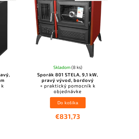
Skladom
(8 ks)
ravý,
Sporák 801 STELA, 9,1 kW,
mm
pravý vývod, bordový
 k
+ praktický pomocník k
objednávke
Do košíka
€831,73