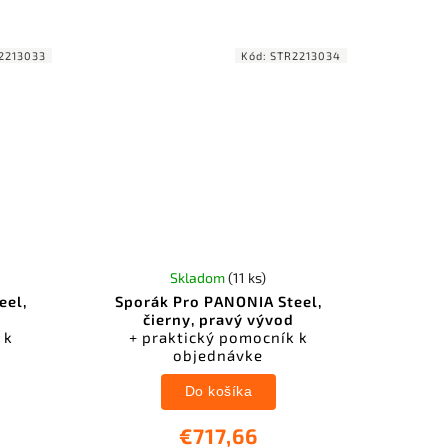
2213033
Kód:
STR2213034
Skladom
(11 ks)
eel,
Sporák Pro PANONIA Steel,
čierny, pravý vývod
 k
+ praktický pomocník k
objednávke
Do košíka
€717,66