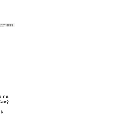
2211899
ine,
 ľavý
 k