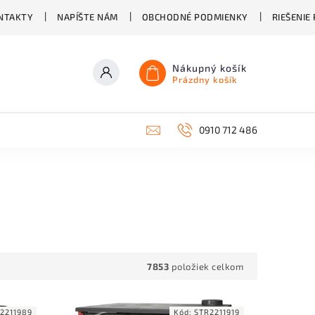
NTAKTY
NAPÍŠTE NÁM
OBCHODNÉ PODMIENKY
RIEŠENIE
Nákupný košík
Prázdny košík
0910 712 486
7853
položiek celkom
2211989
Kód:
STR2211919