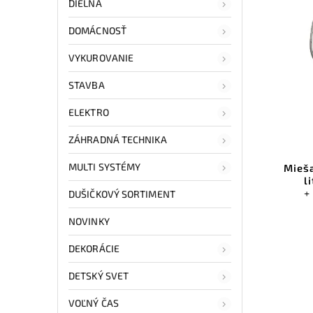
DIELŇA
DOMÁCNOSŤ
VYKUROVANIE
STAVBA
ELEKTRO
ZÁHRADNÁ TECHNIKA
MULTI SYSTÉMY
Mieša
l
+
DUŠIČKOVÝ SORTIMENT
NOVINKY
DEKORÁCIE
DETSKÝ SVET
VOĽNÝ ČAS