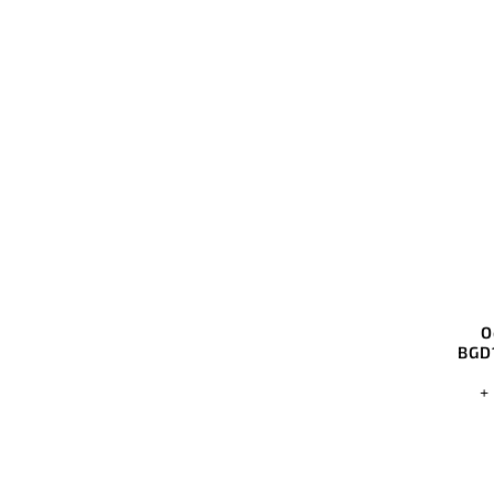
O
BGD
+