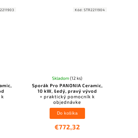
2211903
Kód:
STR2211904
Skladom
(12 ks)
amic,
Sporák Pro PANONIA Ceramic,
od
10 kW, šedý, pravý vývod
 k
+ praktický pomocník k
objednávke
Do košíka
€772,32