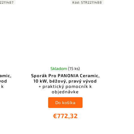
2211487
Kód:
STR2211488
Skladom
(15 ks)
amic,
Sporák Pro PANONIA Ceramic,
vod
10 kW, béžový, pravý vývod
 k
+ praktický pomocník k
objednávke
Do košíka
€772,32