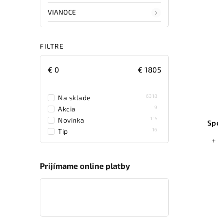
VIANOCE
FILTRE
€
0
€
1805
6318
Na sklade
9
Akcia
115
Novinka
Sp
16
Tip
+
Prijímame online platby