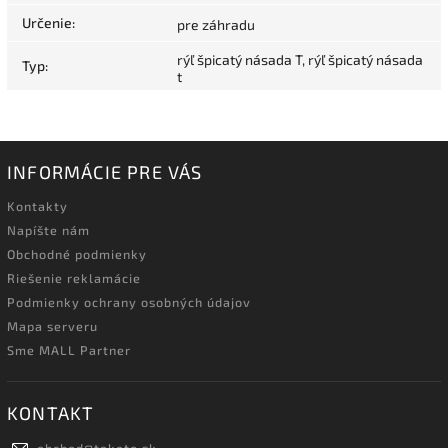
Určenie
:
pre záhradu
rýľ špicatý násada T, rýľ špicatý násada
Typ
:
t
INFORMÁCIE PRE VÁS
Kontakty
Napíšte nám
Obchodné podmienky
Riešenie reklamácie
Podmienky ochrany osobných údajov
Mapa serveru
Sme MALL Partner
KONTAKT