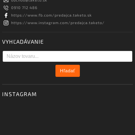
obchod
@
taketo.sk
0910 712 486
https://www.fb.com/predajca.taketo.sk
https://www.instagram.com/predajca.taketo/
VYHĽADÁVANIE
Hľadať
INSTAGRAM