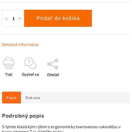
Pridať do košíka
Detailné informácie
Tlač
Opýtať sa
Zdieľať
Popis
Diskusia
Podrobný popis
S týmto klasickým rýľom s ergonomicky tvarovanou rukoväťou v
tvare písmena T si uľahčíte prácu.