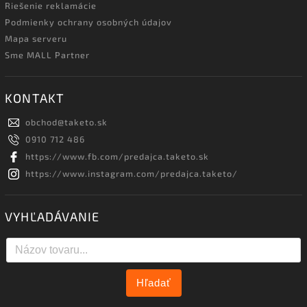
Riešenie reklamácie
Podmienky ochrany osobných údajov
Mapa serveru
Sme MALL Partner
KONTAKT
obchod
@
taketo.sk
0910 712 486
https://www.fb.com/predajca.taketo.sk
https://www.instagram.com/predajca.taketo/
VYHĽADÁVANIE
Hľadať