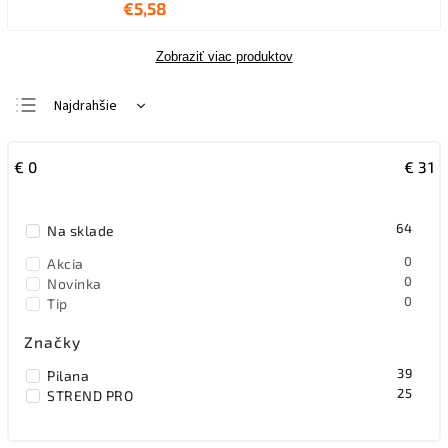
€5,58
Zobraziť viac produktov
Najdrahšie
Najlacnejšie
€
0
€
31
Najpredávanejšie
Abecedne
64
Na sklade
0
Akcia
0
Novinka
0
Tip
Značky
39
Pilana
25
STREND PRO