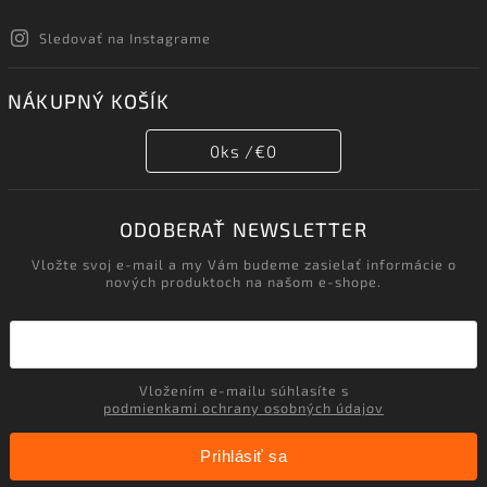
Sledovať na Instagrame
NÁKUPNÝ KOŠÍK
0
ks /
€0
ODOBERAŤ NEWSLETTER
Vložte svoj e-mail a my Vám budeme zasielať informácie o
nových produktoch na našom e-shope.
Vložením e-mailu súhlasíte s
podmienkami ochrany osobných údajov
Prihlásiť sa