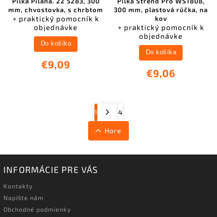
Pílka Pilana. 22 5283, 300
Pílka Strend Pro WS1808,
mm, chvostovka, s chrbtom
300 mm, plastová rúčka, na
+ praktický pomocník k
kov
objednávke
+ praktický pomocník k
objednávke
Do košíka
Do košíka
€9,09
€9,06
1
4
Hore
INFORMÁCIE PRE VÁS
Kontakty
Napíšte nám
Obchodné podmienky