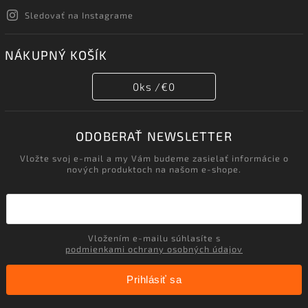
Sledovať na Instagrame
NÁKUPNÝ KOŠÍK
0
ks /
€0
ODOBERAŤ NEWSLETTER
Vložte svoj e-mail a my Vám budeme zasielať informácie o
nových produktoch na našom e-shope.
Vložením e-mailu súhlasíte s
podmienkami ochrany osobných údajov
Prihlásiť sa