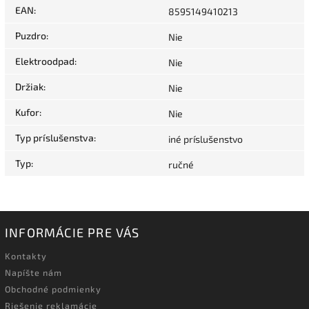
EAN
:
8595149410213
Puzdro
:
Nie
Elektroodpad
:
Nie
Držiak
:
Nie
Kufor
:
Nie
Typ príslušenstva
:
iné príslušenstvo
Typ
:
ručné
INFORMÁCIE PRE VÁS
Kontakty
Napíšte nám
Obchodné podmienky
Riešenie reklamácie