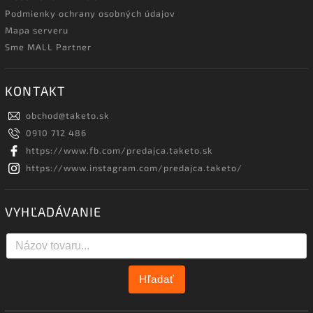
Podmienky ochrany osobných údajov
Mapa serveru
Sme MALL Partner
KONTAKT
obchod
@
taketo.sk
0910 712 486
https://www.fb.com/predajca.taketo.sk
https://www.instagram.com/predajca.taketo/
VYHĽADÁVANIE
Hľadať