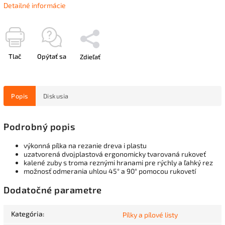
Detailné informácie
Tlač
Opýtať sa
Zdieľať
Popis
Diskusia
Podrobný popis
výkonná pílka na rezanie dreva i plastu
uzatvorená dvojplastová ergonomicky tvarovaná rukoveť
kalené zuby s troma reznými hranami pre rýchly a ľahký rez
možnosť odmerania uhlou 45° a 90° pomocou rukovetí
Dodatočné parametre
Kategória
:
Pílky a pílové listy