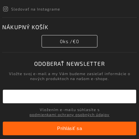
Sledovať na Instagrame
NÁKUPNÝ KOŠÍK
0
ks /
€0
ODOBERAŤ NEWSLETTER
Vložte svoj e-mail a my Vám budeme zasielať informácie o
nových produktoch na našom e-shope.
Vložením e-mailu súhlasíte s
podmienkami ochrany osobných údajov
Prihlásiť sa