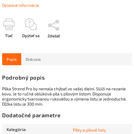
Detailné informácie
Tlač
Opýtať sa
Zdieľať
Popis
Diskusia
Podrobný popis
Pílka Strend Pro by nemala chýbať vo vašej dielni. Slúži na rezanie
kovu. Je to ručná oblúková píla s pílovým listom. Disponuje
ergonomicky tvarovanou rukoväťou a výmena listu je jednoduchá.
Dĺžka listu je 300 mm.
Dodatočné parametre
Kategória
:
Pílky a pílové listy