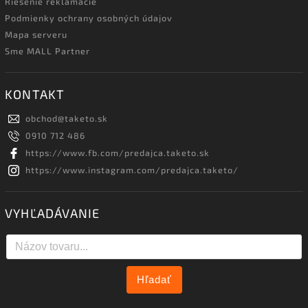
Riešenie reklamácie
Podmienky ochrany osobných údajov
Mapa serveru
Sme MALL Partner
KONTAKT
obchod
@
taketo.sk
0910 712 486
https://www.fb.com/predajca.taketo.sk
https://www.instagram.com/predajca.taketo/
VYHĽADÁVANIE
Hľadať