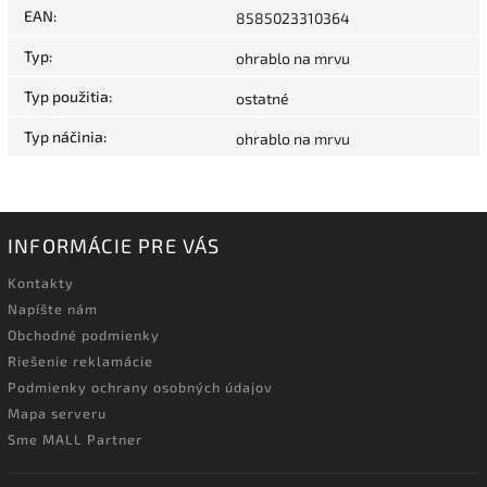
EAN
:
8585023310364
Typ
:
ohrablo na mrvu
Typ použitia
:
ostatné
Typ náčinia
:
ohrablo na mrvu
INFORMÁCIE PRE VÁS
Kontakty
Napíšte nám
Obchodné podmienky
Riešenie reklamácie
Podmienky ochrany osobných údajov
Mapa serveru
Sme MALL Partner