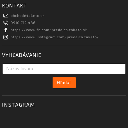
KONTAKT
obchod
@
taketo.sk
0910 712 486
https://www.fb.com/predajca.taketo.sk
https://www.instagram.com/predajca.taketo/
VYHĽADÁVANIE
Hľadať
INSTAGRAM