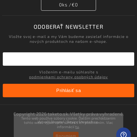
0
ks /
€0
ODOBERAŤ NEWSLETTER
Vložte svoj e-mail a my Vám budeme zasielať informácie o
nových produktoch na našom e-shope.
Vložením e-mailu súhlasíte s
podmienkami ochrany osobných údajov
Prihlásiť sa
Copyright 2026
taketo.sk
. Všetky práva vyhradené.
Tento web používa súbory cookie. Ďalším prechádzaním
Vytvořil
Shoptet
| Design
Shoptak.cz.
tohto webu vyjadrujete súhlas s ich používaním. Viac
informácií
tu
.
Rozumiem