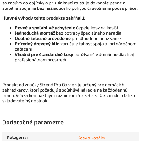
sa zasúva do objímky a pri utiahnutí zaisťuje dokonale pevné a
stabilné spojenie bez nežiaduceho pohybu či uvoľnenia počas práce.
Hlavné výhody tohto produktu zahŕňajú:
Pevné a spoľahlivé uchytenie
čepele kosy na kosišti
Jednoduchá montáž
bez potreby špeciálneho náradia
Odolné železné prevedenie
pre dlhodobé používanie
Prírodný drevený klin
zaručuje tuhosť spoja aj pri náročnom
zaťažení
Vhodná pre štandardné kosy
používané v domácnostiach aj
profesionálnom prostredí
Produkt od značky Strend Pro Garden je určený pre domácich
záhradkárov, ktorí požadujú spoľahlivé náradie na každodennú
prácu. Vďaka kompaktným rozmerom 5,5 × 3,5 × 10,2 cm ide o ľahko
skladovateľný doplnok.
Dodatočné parametre
Kategória
:
Kosy a kosáky