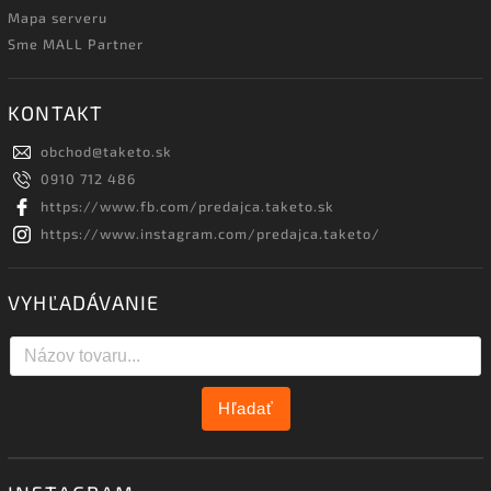
Mapa serveru
Sme MALL Partner
KONTAKT
obchod
@
taketo.sk
0910 712 486
https://www.fb.com/predajca.taketo.sk
https://www.instagram.com/predajca.taketo/
VYHĽADÁVANIE
Hľadať