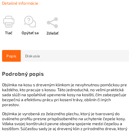
Detailné informácie
Tlač
Opýtať sa
Zdieľať
Popis
Diskusia
Podrobný popis
Objímka na kosu s dreveným klinkom je nevyhnutnou pomôckou pre
každého, kto pracuje s kosou. Táto jednoduchá, no veľmi praktická
sada slúži na spoľahlivé upevnenie kosy na kosišti, čím zabezpečuje
bezpečnú a efektívnu prácu pri kosení trávy, obilnín či iných
porastov.
Objímka je vyrobená zo železného plechu, ktorý je tvarovaný do
oválneho profilu presne prispôsobeného na uchytenie čepele kosy.
Vďaka svojej konštrukcii pevne obopína spojenie medzi čepeľou a
kosišťom. Súčasťou sady je aj drevený klin z prírodného dreva, ktorý