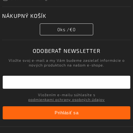
NÁKUPNÝ KOŠÍK
0
ks /
€0
ODOBERAŤ NEWSLETTER
Vložte svoj e-mail a my Vám budeme zasielať informácie o
nových produktoch na našom e-shope.
Vložením e-mailu súhlasíte s
podmienkami ochrany osobných údajov
Prihlásiť sa