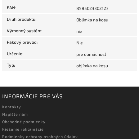
EAN
:
8585023302123
Druh produktu
:
Objímka na kosu
Výmenný systém
:
nie
Pákový prevod
:
Nie
Určenie
:
pre domácnosť
Typ
:
objímka na kosu
INFORMÁCIE PRE VÁS
Kontakty
Napíšte nám
Obchodné podmienky
Riešenie reklamácie
Podmienky ochrany osobných údajov