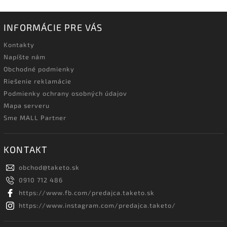
INFORMÁCIE PRE VÁS
Kontakty
Napíšte nám
Obchodné podmienky
Riešenie reklamácie
Podmienky ochrany osobných údajov
Mapa serveru
Sme MALL Partner
KONTAKT
obchod
@
taketo.sk
0910 712 486
https://www.fb.com/predajca.taketo.sk
https://www.instagram.com/predajca.taketo/