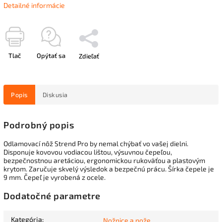
Detailné informácie
Tlač
Opýtať sa
Zdieľať
Popis
Diskusia
Podrobný popis
Odlamovací nôž Strend Pro by nemal chýbať vo vašej dielni.
Disponuje kovovou vodiacou lištou, výsuvnou čepeľou,
bezpečnostnou aretáciou, ergonomickou rukoväťou a plastovým
krytom. Zaručuje skvelý výsledok a bezpečnú prácu. Šírka čepele je
9 mm. Čepeľ je vyrobená z ocele.
Dodatočné parametre
Kategória
:
Nožnice a nože