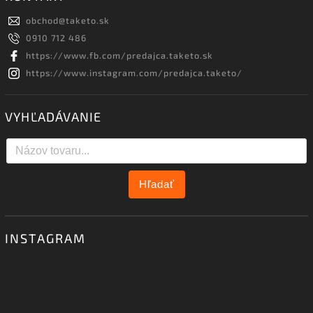
obchod
@
taketo.sk
0910 712 486
https://www.fb.com/predajca.taketo.sk
https://www.instagram.com/predajca.taketo/
VYHĽADÁVANIE
Hľadať
INSTAGRAM