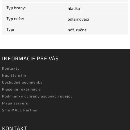
Typ hrany
:
hladká
Typ nože
:
odlamovací
Typ
:
nôž, ručné
INFORMÁCIE PRE VÁS
Kontakty
Napíšte nám
Obchodné podmienky
Riešenie reklamácie
Podmienky ochrany osobných údajov
Mapa serveru
Sme MALL Partner
KONTAKT