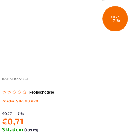
€0,77
–7 %
Kód:
STR222359
Neohodnotené
Značka:
STREND PRO
€0,77
–7 %
€0,71
Skladom
(>99 ks)