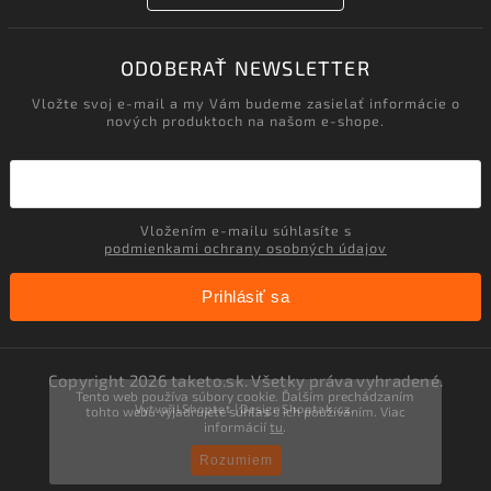
ODOBERAŤ NEWSLETTER
Vložte svoj e-mail a my Vám budeme zasielať informácie o
nových produktoch na našom e-shope.
Vložením e-mailu súhlasíte s
podmienkami ochrany osobných údajov
Prihlásiť sa
Copyright 2026
taketo.sk
. Všetky práva vyhradené.
Tento web používa súbory cookie. Ďalším prechádzaním
Vytvořil
Shoptet
| Design
Shoptak.cz.
tohto webu vyjadrujete súhlas s ich používaním. Viac
informácií
tu
.
Rozumiem