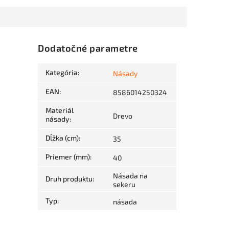
Dodatočné parametre
Kategória
:
Násady
EAN
:
8586014250324
Materiál
Drevo
násady
:
Dĺžka (cm)
:
35
Priemer (mm)
:
40
Násada na
Druh produktu
:
sekeru
Typ
:
násada