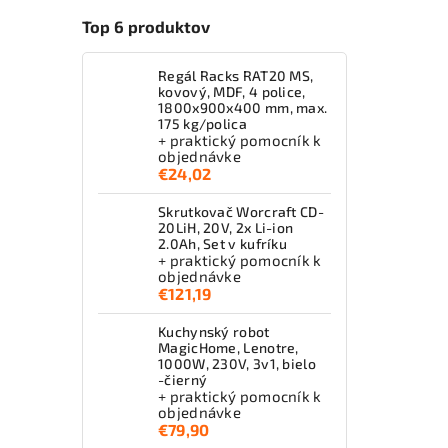
Top 6 produktov
Regál Racks RAT20 MS,
kovový, MDF, 4 police,
1800x900x400 mm, max.
175 kg/polica
+ praktický pomocník k
objednávke
€24,02
Skrutkovač Worcraft CD-
20LiH, 20V, 2x Li-ion
2.0Ah, Set v kufríku
+ praktický pomocník k
objednávke
€121,19
Kuchynský robot
MagicHome, Lenotre,
1000W, 230V, 3v1, bielo
-čierný
+ praktický pomocník k
objednávke
€79,90