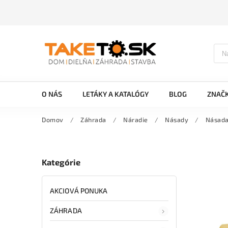
O NÁS
LETÁKY A KATALÓGY
BLOG
ZNAČ
Domov
/
Záhrada
/
Náradie
/
Násady
/
Násada
Kategórie
AKCIOVÁ PONUKA
ZÁHRADA