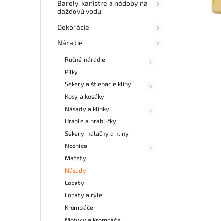
Barely, kanistre a nádoby na
dažďovú vodu
Dekorácie
Náradie
Ručné náradie
Pílky
Sekery a štiepacie kliny
Kosy a kosáky
Násady a klinky
Hrable a hrabličky
Sekery, kalačky a kliny
Nožnice
Mačety
Násady
Lopaty
Lopaty a rýle
Krompáče
Motyky a krompáče