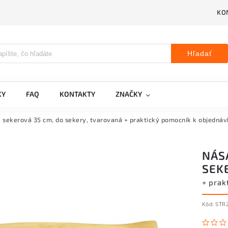
KO
Hľadať
KY
FAQ
KONTAKTY
ZNAČKY
 sekerová 35 cm, do sekery, tvarovaná
+ praktický pomocník k objednáv
NÁS
SEK
+ prak
Kód:
STR