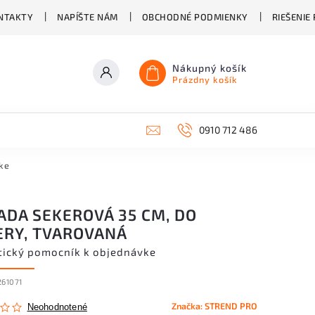
NTAKTY
NAPÍŠTE NÁM
OBCHODNÉ PODMIENKY
RIEŠENIE
Nákupný košík
Prázdny košík
0910 712 486
ke
ADA SEKEROVÁ 35 CM, DO
ERY, TVAROVANÁ
tický pomocník k objednávke
261071
Značka:
STREND PRO
Neohodnotené