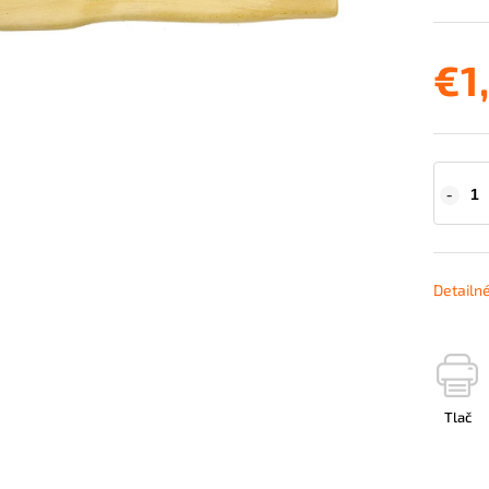
€1
Detailn
Tlač