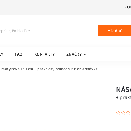
KO
Hľadať
KY
FAQ
KONTAKTY
ZNAČKY
 motyková 120 cm
+ praktický pomocník k objednávke
NÁS
+ prak