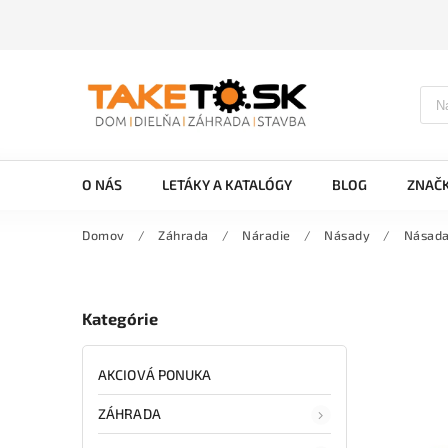
O NÁS
LETÁKY A KATALÓGY
BLOG
ZNAČ
Domov
/
Záhrada
/
Náradie
/
Násady
/
Násada
Kategórie
AKCIOVÁ PONUKA
ZÁHRADA