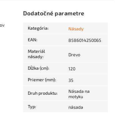
Dodatočné parametre
ľov
Kategória
:
Násady
EAN
:
8586014250065
Materiál
Drevo
násady
:
Dĺžka (cm)
:
120
Priemer (mm)
:
35
Násada na
Druh produktu
:
motyku
Typ
:
násada