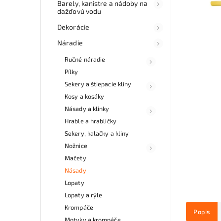
Barely, kanistre a nádoby na
dažďovú vodu
Dekorácie
Náradie
Ručné náradie
Pílky
Sekery a štiepacie kliny
Kosy a kosáky
Násady a klinky
Hrable a hrabličky
Sekery, kalačky a kliny
Nožnice
Mačety
Násady
Lopaty
Lopaty a rýle
Krompáče
Popis
Motyky a krompáče