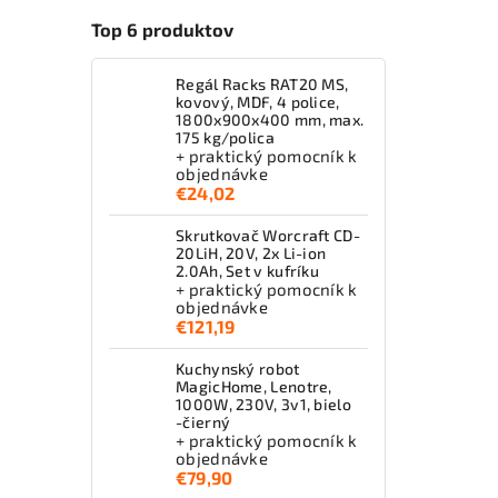
Top 6 produktov
Regál Racks RAT20 MS,
kovový, MDF, 4 police,
1800x900x400 mm, max.
175 kg/polica
+ praktický pomocník k
objednávke
€24,02
Skrutkovač Worcraft CD-
20LiH, 20V, 2x Li-ion
2.0Ah, Set v kufríku
+ praktický pomocník k
objednávke
€121,19
Kuchynský robot
MagicHome, Lenotre,
1000W, 230V, 3v1, bielo
-čierný
+ praktický pomocník k
objednávke
€79,90