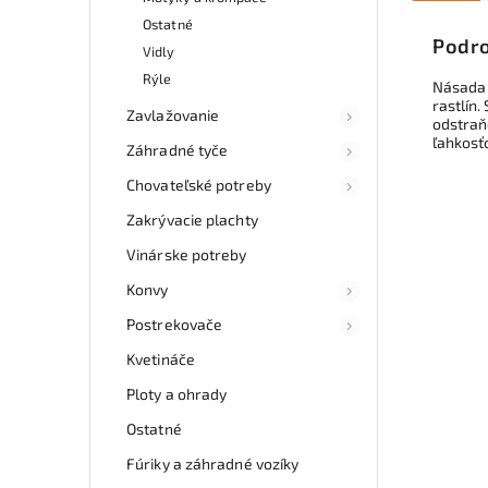
Ostatné
Podro
Vidly
Rýle
Násada 
rastlín.
Zavlažovanie
odstraň
ľahkosť
Záhradné tyče
Chovateľské potreby
Zakrývacie plachty
Vinárske potreby
Konvy
Postrekovače
Kvetináče
Ploty a ohrady
Ostatné
Fúriky a záhradné vozíky