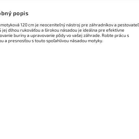
bný popis
motyková 120 cm je neoceniteľný nástroj pre záhradníkov a pestovate
 S jej dlhou rukoväťou a širokou násadou je ideálna pre efektívne
ovanie buriny a upravovanie pôdy vo vašej záhrade. Robte prácu s
ou a presnosťou s touto spoľahlivou násadou motyky.