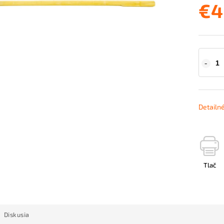
€4
Detailn
Tlač
Diskusia