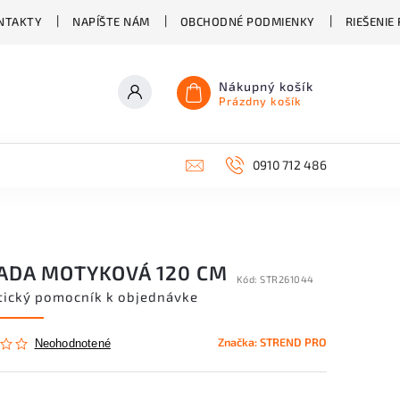
NTAKTY
NAPÍŠTE NÁM
OBCHODNÉ PODMIENKY
RIEŠENIE
Nákupný košík
Prázdny košík
0910 712 486
ADA MOTYKOVÁ 120 CM
Kód:
STR261044
tický pomocník k objednávke
Značka:
STREND PRO
Neohodnotené