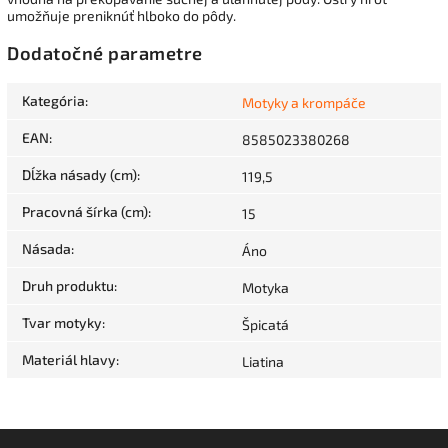
umožňuje preniknúť hlboko do pôdy.
Dodatočné parametre
Kategória
:
Motyky a krompáče
EAN
:
8585023380268
Dĺžka násady (cm)
:
119,5
Pracovná šírka (cm)
:
15
Násada
:
Áno
Druh produktu
:
Motyka
Tvar motyky
:
Špicatá
Materiál hlavy
:
Liatina