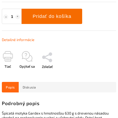
Pridať do košíka
Detailné informácie
Tlač
Opýtať sa
Zdieľať
Popis
Diskusia
Podrobný popis
Špicatá motyka Gardex s hmotnosťou 630 g s drevenou násadou
vhodná na prekopávanie suchej a uľahnutej pôdy. Ostrý hrot