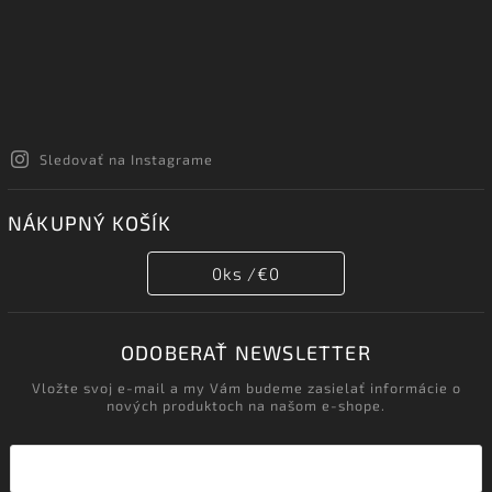
Sledovať na Instagrame
NÁKUPNÝ KOŠÍK
0
ks /
€0
ODOBERAŤ NEWSLETTER
Vložte svoj e-mail a my Vám budeme zasielať informácie o
nových produktoch na našom e-shope.