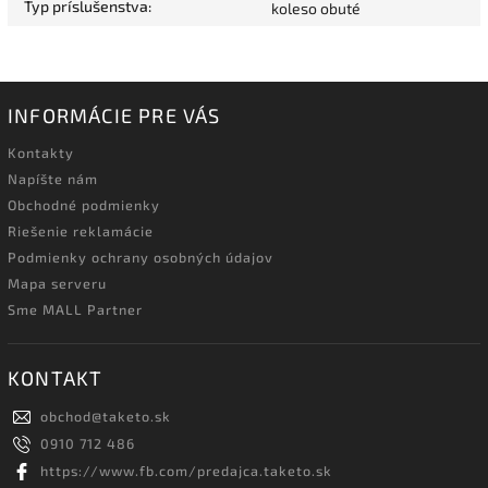
Typ príslušenstva
:
koleso obuté
INFORMÁCIE PRE VÁS
Kontakty
Napíšte nám
Obchodné podmienky
Riešenie reklamácie
Podmienky ochrany osobných údajov
Mapa serveru
Sme MALL Partner
KONTAKT
obchod
@
taketo.sk
0910 712 486
https://www.fb.com/predajca.taketo.sk