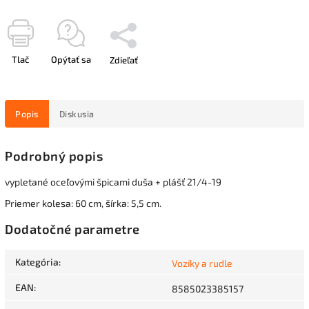
Tlač
Opýtať sa
Zdieľať
Popis
Diskusia
Podrobný popis
vypletané oceľovými špicami duša + plášť 21/4-19
Priemer kolesa: 60 cm, šírka: 5,5 cm.
Dodatočné parametre
Kategória
:
Vozíky a rudle
EAN
:
8585023385157