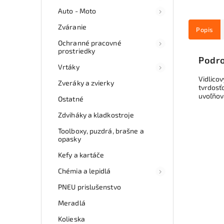
Auto - Moto
Zváranie
Popis
Ochranné pracovné
prostriedky
Podro
Vrtáky
Vidlicov
Zveráky a zvierky
tvrdosť
uvoľňov
Ostatné
Zdviháky a kladkostroje
Toolboxy, puzdrá, brašne a
opasky
Kefy a kartáče
Chémia a lepidlá
PNEU prislušenstvo
Meradlá
Kolieska