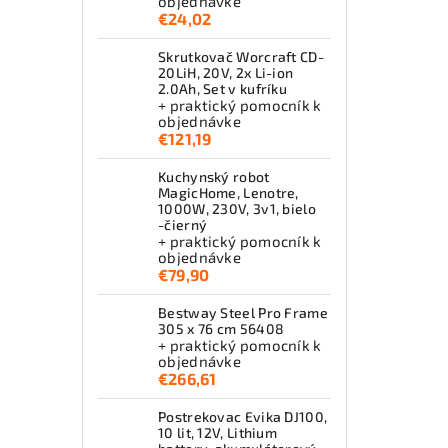
objednávke
€24,02
Skrutkovač Worcraft CD-
20LiH, 20V, 2x Li-ion
2.0Ah, Set v kufríku
+ praktický pomocník k
objednávke
€121,19
Kuchynský robot
MagicHome, Lenotre,
1000W, 230V, 3v1, bielo
-čierný
+ praktický pomocník k
objednávke
€79,90
Bestway Steel Pro Frame
305 x 76 cm 56408
+ praktický pomocník k
objednávke
€266,61
Postrekovac Evika DJ100,
10 lit, 12V, Lithium