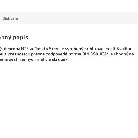
Diskusia
bný popis
ý otvorený kľúč veľkosti 46 mm je vyrobený z uhlíkovej oceli. Kvalitou,
ou a presnosťou presne zodpovedá norme DIN 894. Kľúč je vhodný na
anie šesťhranných matíc a skrutiek.