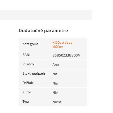
Dodatočné parametre
Kľúče a sady
Kategória
:
kľúčov
EAN
:
8585023388004
Puzdro
:
Áno
Elektroodpad
:
Nie
Držiak
:
Nie
Kufor
:
Nie
Typ
:
ručné