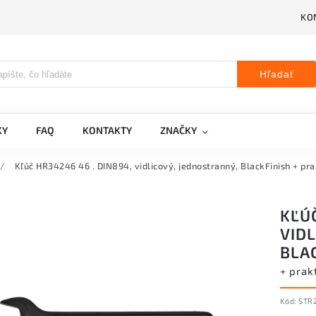
KO
Hľadať
KY
FAQ
KONTAKTY
ZNAČKY
/
Kľúč HR34246 46 . DIN894, vidlicový, jednostranný, BlackFinish
+ pra
KĽÚČ
VID
BLA
+ prak
Kód:
STR