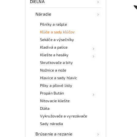
DIELŇA
Náradie
Pilníky a rašple
Kľúče a sady kľúčov
Sekáče a výsečníky
Kladivá a palice
Kliešte a hasáky
Skrutkovače a bity
Nožnice a nože
Hlavice a sady hlavíc
Pílky a pílové listy
Propán Bután
Nitovacie kliešte
Dláta
Vykružovače a vyrezávače
Sady náradia
Brúsenie a rezanie