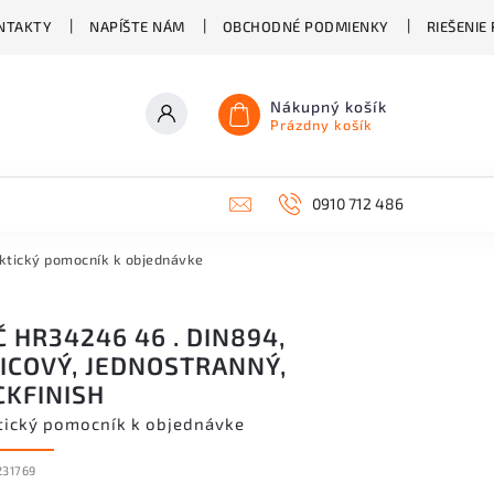
NTAKTY
NAPÍŠTE NÁM
OBCHODNÉ PODMIENKY
RIEŠENIE
Nákupný košík
Prázdny košík
0910 712 486
ktický pomocník k objednávke
 HR34246 46 . DIN894,
LICOVÝ, JEDNOSTRANNÝ,
CKFINISH
tický pomocník k objednávke
231769