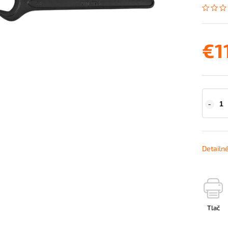
€1
Detailn
Tlač