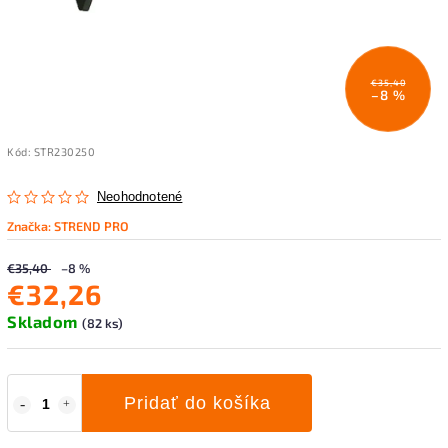
€35,40
–8 %
Kód:
STR230250
Neohodnotené
Značka:
STREND PRO
€35,40
–8 %
€32,26
Skladom
(82 ks)
Pridať do košíka