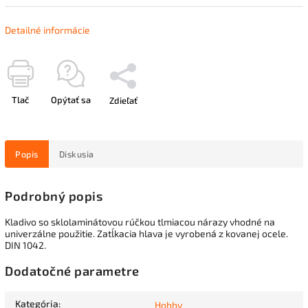
Detailné informácie
Tlač
Opýtať sa
Zdieľať
Popis
Diskusia
Podrobný popis
Kladivo so sklolaminátovou rúčkou tlmiacou nárazy vhodné na
univerzálne použitie. Zatĺkacia hlava je vyrobená z kovanej ocele.
DIN 1042.
Dodatočné parametre
Kategória
:
Hobby