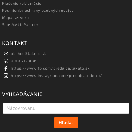
Riešenie reklamácie
Podmienky ochrany osobných údajov
Mapa serveru
Sme MALL Partner
KONTAKT
obchod
@
taketo.sk
0910 712 486
https://www.fb.com/predajca.taketo.sk
https://www.instagram.com/predajca.taketo/
VYHĽADÁVANIE
Hľadať