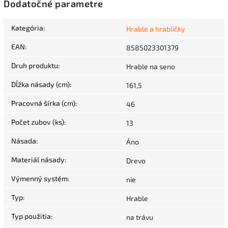
Dodatočné parametre
Kategória
:
Hrable a hrabličky
EAN
:
8585023301379
Druh produktu
:
Hrable na seno
Dĺžka násady (cm)
:
161,5
Pracovná šírka (cm)
:
46
Počet zubov (ks)
:
13
Násada
:
Áno
Materiál násady
:
Drevo
Výmenný systém
:
nie
Typ
:
Hrable
Typ použitia
:
na trávu