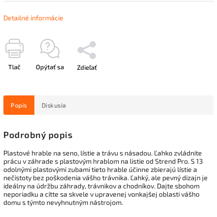
Detailné informácie
Tlač
Opýtať sa
Zdieľať
Popis
Diskusia
Podrobný popis
Plastové hrable na seno, lístie a trávu s násadou. Ľahko zvládnite
prácu v záhrade s plastovým hrablom na listie od Strend Pro. S 13
odolnými plastovými zubami tieto hrable účinne zbierajú lístie a
nečistoty bez poškodenia vášho trávnika. Ľahký, ale pevný dizajn je
ideálny na údržbu záhrady, trávnikov a chodníkov. Dajte sbohom
neporiadku a cítte sa skvele v upravenej vonkajšej oblasti vášho
domu s týmto nevyhnutným nástrojom.