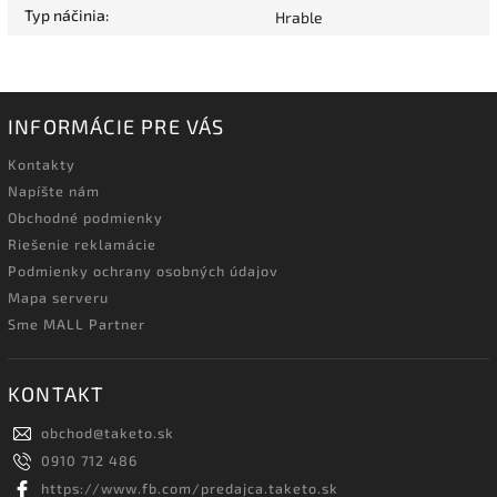
Typ náčinia
:
Hrable
INFORMÁCIE PRE VÁS
Kontakty
Napíšte nám
Obchodné podmienky
Riešenie reklamácie
Podmienky ochrany osobných údajov
Mapa serveru
Sme MALL Partner
KONTAKT
obchod
@
taketo.sk
0910 712 486
https://www.fb.com/predajca.taketo.sk