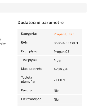
Dodatočné parametre
Kategória
:
Propán Bután
4
EAN
:
8585023373871
ysky
Druh plynu
:
Propán G31
Tlak plynu
:
4 bar
Max. spotreba
:
4284 g/h
Teplota
2 000 °C
plameňa
:
Puzdro
:
Nie
Elektroodpad
:
Nie