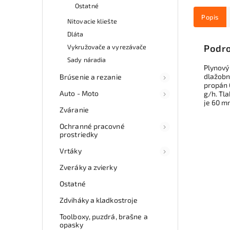
Ostatné
Popis
Nitovacie kliešte
Dláta
Vykružovače a vyrezávače
Podro
Sady náradia
Plynový
dlažobný
Brúsenie a rezanie
propán 
Auto - Moto
g/h. Tla
je 60 mm
Zváranie
Ochranné pracovné
prostriedky
Vrtáky
Zveráky a zvierky
Ostatné
Zdviháky a kladkostroje
Toolboxy, puzdrá, brašne a
opasky