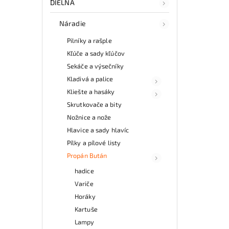
DIELŇA
Náradie
Pilníky a rašple
Kľúče a sady kľúčov
Sekáče a výsečníky
Kladivá a palice
Kliešte a hasáky
Skrutkovače a bity
Nožnice a nože
Hlavice a sady hlavíc
Pílky a pílové listy
Propán Bután
hadice
Variče
Horáky
Kartuše
Lampy