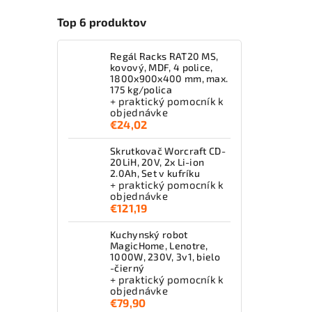
Top 6 produktov
Regál Racks RAT20 MS,
kovový, MDF, 4 police,
1800x900x400 mm, max.
175 kg/polica
+ praktický pomocník k
objednávke
€24,02
Skrutkovač Worcraft CD-
20LiH, 20V, 2x Li-ion
2.0Ah, Set v kufríku
+ praktický pomocník k
objednávke
€121,19
Kuchynský robot
MagicHome, Lenotre,
1000W, 230V, 3v1, bielo
-čierný
+ praktický pomocník k
objednávke
€79,90