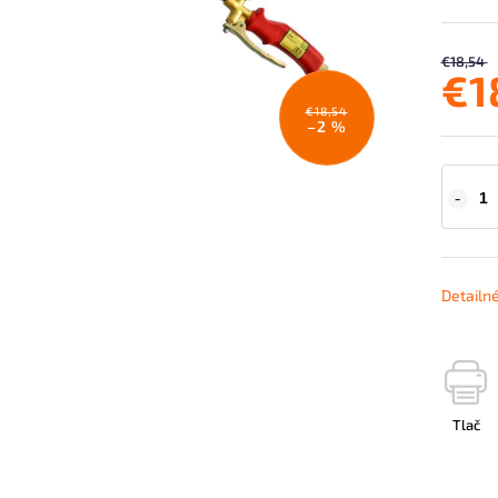
€18,54
€1
€18,54
–2 %
Detailn
Tlač