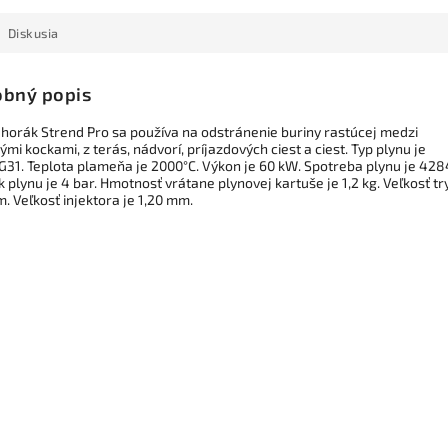
Diskusia
bný popis
 horák Strend Pro sa používa na odstránenie buriny rastúcej medzi
mi kockami, z terás, nádvorí, príjazdových ciest a ciest. Typ plynu je
G31. Teplota plameňa je 2000°C. Výkon je 60 kW. Spotreba plynu je 428
k plynu je 4 bar. Hmotnosť vrátane plynovej kartuše je 1,2 kg. Veľkosť tr
. Veľkosť injektora je 1,20 mm.