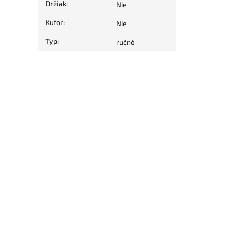
Držiak
:
Nie
Kufor
:
Nie
Typ
:
ručné