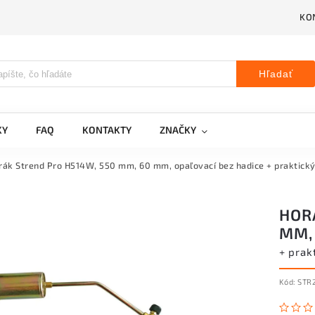
KO
Hľadať
KY
FAQ
KONTAKTY
ZNAČKY
rák Strend Pro H514W, 550 mm, 60 mm, opaľovací bez hadice
+ praktick
HOR
MM,
+ prak
Kód:
STR