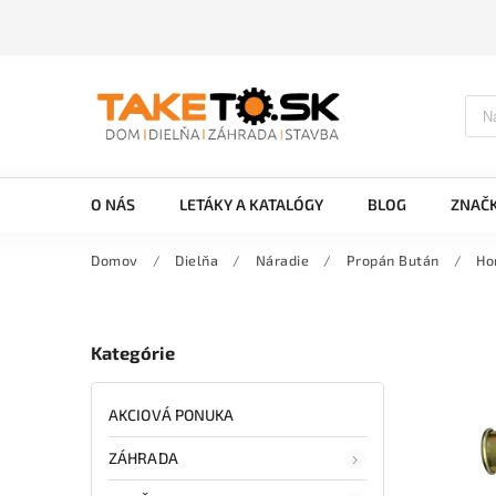
O NÁS
LETÁKY A KATALÓGY
BLOG
ZNAČ
Domov
/
Dielňa
/
Náradie
/
Propán Bután
/
Ho
Kategórie
AKCIOVÁ PONUKA
ZÁHRADA