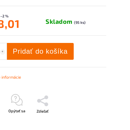
–2 %
8,01
Skladom
(95 ks)
Pridať do košíka
é informácie
Opýtať sa
Zdieľať