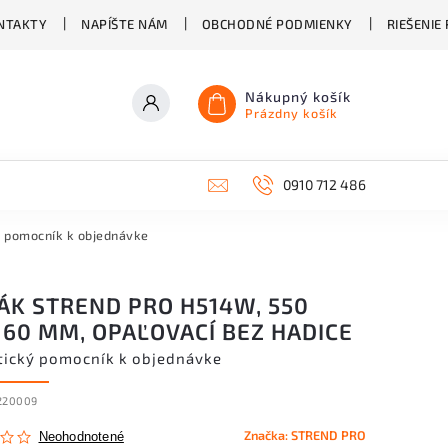
NTAKTY
NAPÍŠTE NÁM
OBCHODNÉ PODMIENKY
RIEŠENIE
Nákupný košík
Prázdny košík
0910 712 486
ý pomocník k objednávke
ÁK STREND PRO H514W, 550
 60 MM, OPAĽOVACÍ BEZ HADICE
tický pomocník k objednávke
220009
Značka:
STREND PRO
Neohodnotené