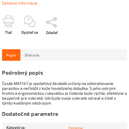
Detailné informácie
Tlač
Opýtať sa
Zdieľať
Popis
Diskusia
Podrobný popis
Česák MA1147 je spoľahlivý škrabák určený na odstraňovanie
parazitov a nečistôt z kože hovädzieho dobytka. S jeho ostrými
hrotmi a ergonomickou rukoväťou je čistenie kože rýchle, efektívne a
bezpečné pre zvieratá. Udržujte svoje zvieratá zdravé a čisté s
týmto kvalitným nástrojom
Dodatočné parametre
Kategória
:
Ostatné