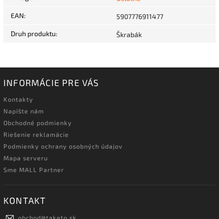
EAN
:
5907776911477
Druh produktu
:
Škrabák
INFORMÁCIE PRE VÁS
Kontakty
Napíšte nám
Obchodné podmienky
Riešenie reklamácie
Podmienky ochrany osobných údajov
Mapa serveru
Sme MALL Partner
KONTAKT
obchod
@
taketo.sk