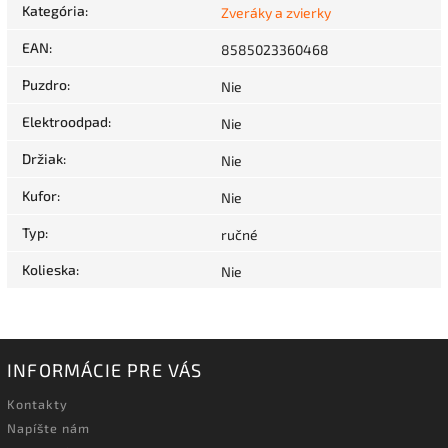
Kategória
:
Zveráky a zvierky
EAN
:
8585023360468
Puzdro
:
Nie
Elektroodpad
:
Nie
Držiak
:
Nie
Kufor
:
Nie
Typ
:
ručné
Kolieska
:
Nie
INFORMÁCIE PRE VÁS
Kontakty
Napíšte nám