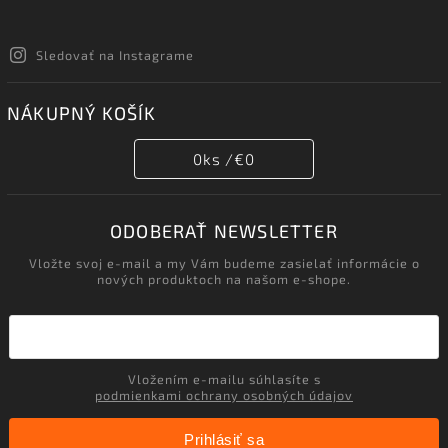
Sledovať na Instagrame
NÁKUPNÝ KOŠÍK
0
ks /
€0
ODOBERAŤ NEWSLETTER
Vložte svoj e-mail a my Vám budeme zasielať informácie o
nových produktoch na našom e-shope.
Vložením e-mailu súhlasíte s
podmienkami ochrany osobných údajov
Prihlásiť sa