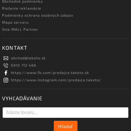
Obchodné podmienky
Riešenie reklamácie
Podmienky ochrany osobných údajov
Mapa serveru
Sme MALL Partner
KONTAKT
obchod
@
taketo.sk
0910 712 486
https://www.fb.com/predajca.taketo.sk
https://www.instagram.com/predajca.taketo/
VYHĽADÁVANIE
Hľadať