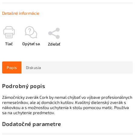
Detailné informácie
Tlač
Opýtať sa
Zdieľať
Popis
Diskusia
Podrobný popis
Zámočnícky zverák Cork by nemal chýbať vo výbave profesionálnych
remeselníkov, ale aj domácich kutilov. Kvalitný dielenský zverák s
nákovkou a s možnosťou uchytenia k stolu pomocou matíc. Používa
sa na uchytenie predmetov.
Dodatočné parametre