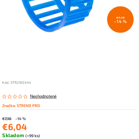
€7,10
–14 %
Kód:
STR2160344
Neohodnotené
Značka:
STREND PRO
€7,10
–14 %
€6,04
Skladom
(>99 ks)