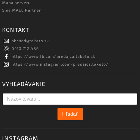
Mapa serveru
Sme MALL Partner
KONTAKT
obchod
@
taketo.sk
0910 712 486
https://www.fb.com/predajca.taketo.sk
https://www.instagram.com/predajca.taketo/
VYHĽADÁVANIE
Hľadať
INSTAGRAM