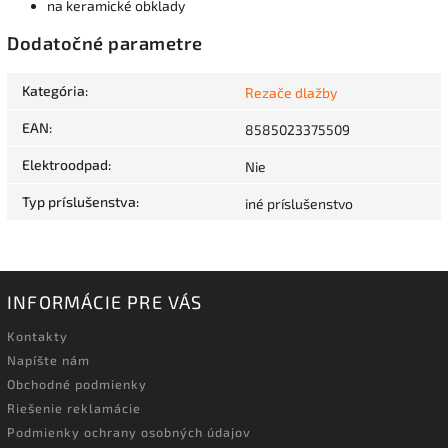
na keramické obklady
Dodatočné parametre
Kategória
:
Rezače dlažby
EAN
:
8585023375509
Elektroodpad
:
Nie
Typ príslušenstva
:
iné príslušenstvo
INFORMÁCIE PRE VÁS
Kontakty
Napíšte nám
Obchodné podmienky
Riešenie reklamácie
Podmienky ochrany osobných údajov