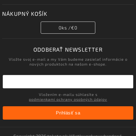
NÁKUPNÝ KOŠÍK
0
ks /
€0
ODOBERAŤ NEWSLETTER
Vložte svoj e-mail a my Vám budeme zasielať informácie o
nových produktoch na našom e-shope.
Vložením e-mailu súhlasíte s
podmienkami ochrany osobných údajov
Prihlásiť sa