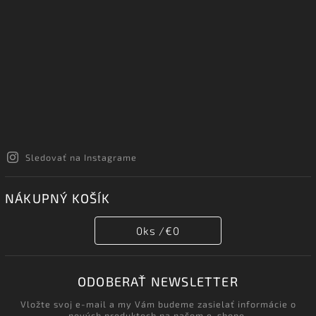
Sledovať na Instagrame
NÁKUPNÝ KOŠÍK
0
ks /
€0
ODOBERAŤ NEWSLETTER
Vložte svoj e-mail a my Vám budeme zasielať informácie o
nových produktoch na našom e-shope.