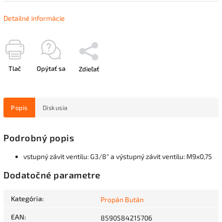
Detailné informácie
Tlač
Opýtať sa
Zdieľať
Popis
Diskusia
Podrobný popis
vstupný závit ventilu: G3/8" a výstupný závit ventilu: M9x0,75
Dodatočné parametre
Kategória
:
Propán Bután
EAN
:
8590584215706