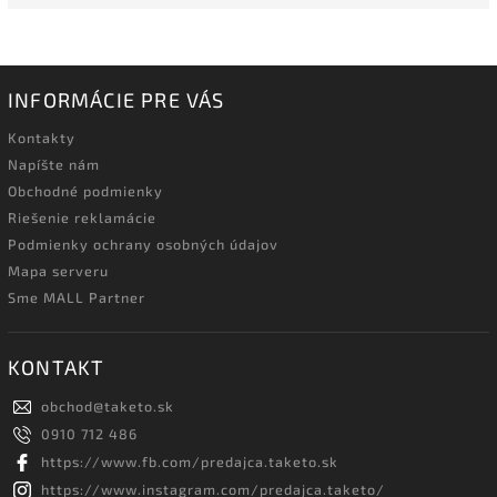
INFORMÁCIE PRE VÁS
Kontakty
Napíšte nám
Obchodné podmienky
Riešenie reklamácie
Podmienky ochrany osobných údajov
Mapa serveru
Sme MALL Partner
KONTAKT
obchod
@
taketo.sk
0910 712 486
https://www.fb.com/predajca.taketo.sk
https://www.instagram.com/predajca.taketo/