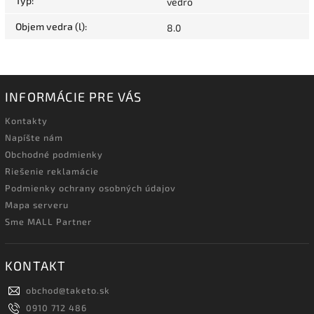
Typ
:
vedro
Objem vedra (l)
:
8.0
INFORMÁCIE PRE VÁS
Kontakty
Napíšte nám
Obchodné podmienky
Riešenie reklamácie
Podmienky ochrany osobných údajov
Mapa serveru
Sme MALL Partner
KONTAKT
obchod
@
taketo.sk
0910 712 486