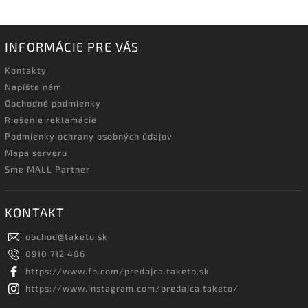
INFORMÁCIE PRE VÁS
Kontakty
Napíšte nám
Obchodné podmienky
Riešenie reklamácie
Podmienky ochrany osobných údajov
Mapa serveru
Sme MALL Partner
KONTAKT
obchod
@
taketo.sk
0910 712 486
https://www.fb.com/predajca.taketo.sk
https://www.instagram.com/predajca.taketo/