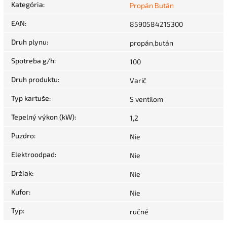
Kategória
:
Propán Bután
EAN
:
8590584215300
Druh plynu
:
propán,bután
Spotreba g/h
:
100
Druh produktu
:
Varič
Typ kartuše
:
S ventilom
Tepelný výkon (kW)
:
1,2
Puzdro
:
Nie
Elektroodpad
:
Nie
Držiak
:
Nie
Kufor
:
Nie
Typ
:
ručné