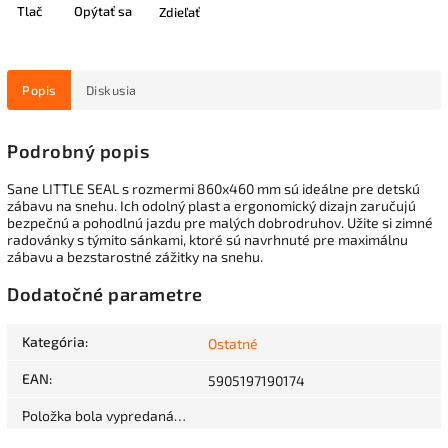
Tlač
Opýtať sa
Zdieľať
Popis
Diskusia
Podrobný popis
Sane LITTLE SEAL s rozmermi 860x460 mm sú ideálne pre detskú
zábavu na snehu. Ich odolný plast a ergonomický dizajn zaručujú
bezpečnú a pohodlnú jazdu pre malých dobrodruhov. Užite si zimné
radovánky s týmito sánkami, ktoré sú navrhnuté pre maximálnu
zábavu a bezstarostné zážitky na snehu.
Dodatočné parametre
Kategória
:
Ostatné
EAN
:
5905197190174
Položka bola vypredaná…