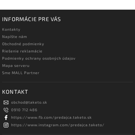
INFORMÁCIE PRE VÁS
Kontakty
Napíšte nám
Obchodné podmienky
Riešenie reklamácie
Podmienky ochrany osobných údajov
Mapa serveru
Sme MALL Partner
KONTAKT
obchod
@
taketo.sk
0910 712 486
https://www.fb.com/predajca.taketo.sk
https://www.instagram.com/predajca.taketo/