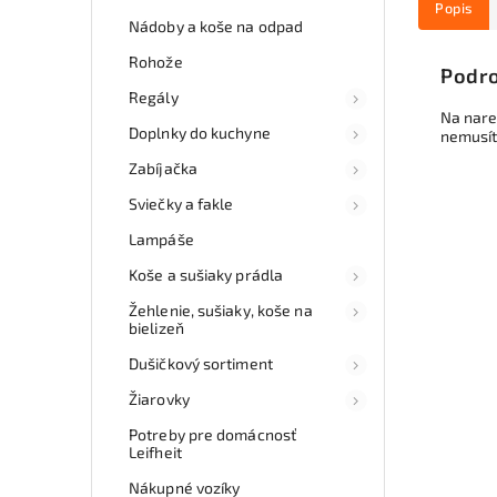
Popis
Nádoby a koše na odpad
Rohože
Podro
Regály
Na nare
Doplnky do kuchyne
nemusít
Zabíjačka
Sviečky a fakle
Lampáše
Koše a sušiaky prádla
Žehlenie, sušiaky, koše na
bielizeň
Dušičkový sortiment
Žiarovky
Potreby pre domácnosť
Leifheit
Nákupné vozíky