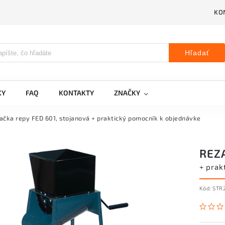
KO
Hľadať
KY
FAQ
KONTAKTY
ZNAČKY
ačka repy FED 601, stojanová
+ praktický pomocník k objednávke
REZ
+ prak
Kód:
STR