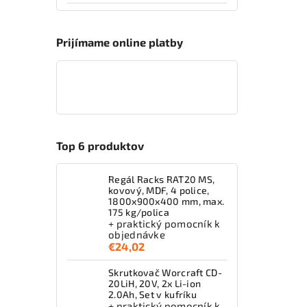
Prijímame online platby
Top 6 produktov
Regál Racks RAT20 MS,
kovový, MDF, 4 police,
1800x900x400 mm, max.
175 kg/polica
+ praktický pomocník k
objednávke
€24,02
Skrutkovač Worcraft CD-
20LiH, 20V, 2x Li-ion
2.0Ah, Set v kufríku
+ praktický pomocník k