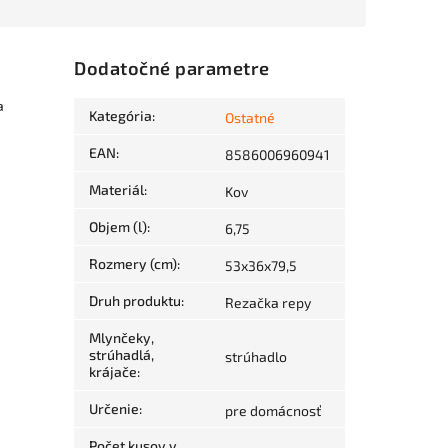
Dodatočné parametre
a
Kategória
:
Ostatné
EAN
:
8586006960941
Materiál
:
Kov
Objem (l)
:
6,75
Rozmery (cm)
:
53x36x79,5
Druh produktu
:
Rezačka repy
Mlynčeky,
strúhadlá,
strúhadlo
krájače
:
Určenie
:
pre domácnosť
Počet kusov v