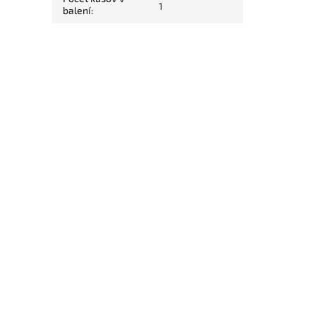
1
balení
: