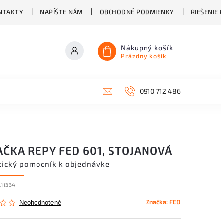
NTAKTY
NAPÍŠTE NÁM
OBCHODNÉ PODMIENKY
RIEŠENIE
Nákupný košík
Prázdny košík
0910 712 486
AČKA REPY FED 601, STOJANOVÁ
tický pomocník k objednávke
211334
Značka:
FED
Neohodnotené