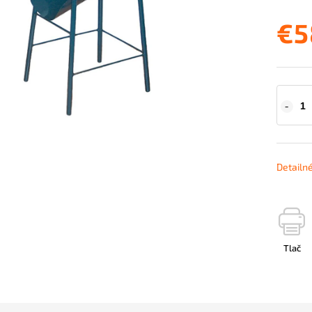
€5
Detailn
Tlač