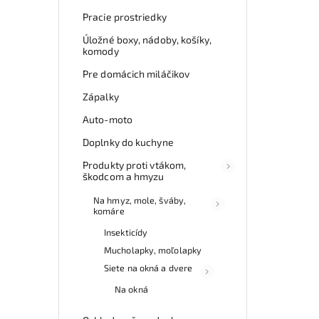
Pracie prostriedky
Úložné boxy, nádoby, košíky,
komody
Pre domácich miláčikov
Zápalky
Auto-moto
Doplnky do kuchyne
Produkty proti vtákom,
škodcom a hmyzu
Na hmyz, mole, šváby,
komáre
Insekticídy
Mucholapky, moľolapky
Siete na okná a dvere
Na okná