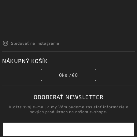
Sledovať na Instagrame
NÁKUPNÝ KOŠÍK
0
ks /
€0
ODOBERAŤ NEWSLETTER
Vložte svoj e-mail a my Vám budeme zasielať informácie o
nových produktoch na našom e-shope.