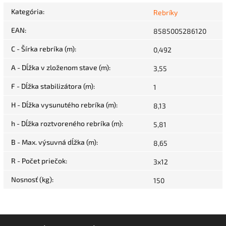
Kategória
:
Rebríky
EAN
:
8585005286120
C - Šírka rebríka (m)
:
0,492
A - Dĺžka v zloženom stave (m)
:
3,55
F - Dĺžka stabilizátora (m)
:
1
H - Dĺžka vysunutého rebríka (m)
:
8,13
h - Dĺžka roztvoreného rebríka (m)
:
5,81
B - Max. výsuvná dĺžka (m)
:
8,65
R - Počet priečok
:
3x12
Nosnosť (kg)
:
150