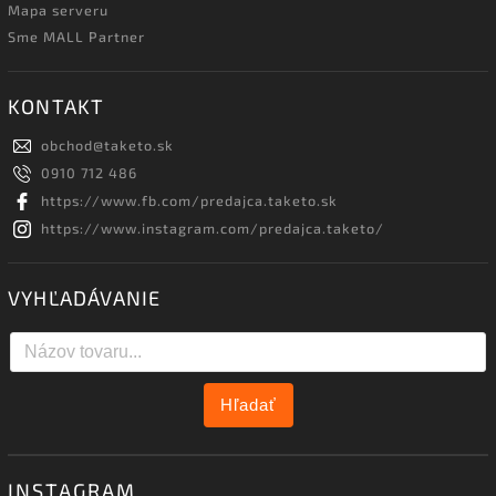
Mapa serveru
Sme MALL Partner
KONTAKT
obchod
@
taketo.sk
0910 712 486
https://www.fb.com/predajca.taketo.sk
https://www.instagram.com/predajca.taketo/
VYHĽADÁVANIE
Hľadať
INSTAGRAM