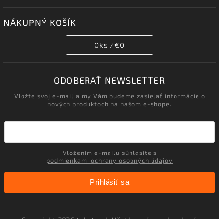
NÁKUPNÝ KOŠÍK
0
ks /
€0
ODOBERAŤ NEWSLETTER
Vložte svoj e-mail a my Vám budeme zasielať informácie o
nových produktoch na našom e-shope.
Vložením e-mailu súhlasíte s
podmienkami ochrany osobných údajov
Prihlásiť sa