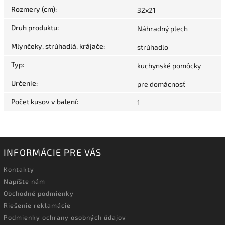
Rozmery (cm)
:
32x21
Druh produktu
:
Náhradný plech
Mlynčeky, strúhadlá, krájače
:
strúhadlo
Typ
:
kuchynské pomôcky
Určenie
:
pre domácnosť
Počet kusov v balení
:
1
INFORMÁCIE PRE VÁS
Kontakty
Napíšte nám
Obchodné podmienky
Riešenie reklamácie
Podmienky ochrany osobných údajov