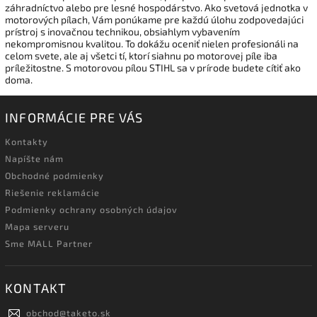
záhradníctvo alebo pre lesné hospodárstvo. Ako svetová jednotka v
motorových pílach, Vám ponúkame pre každú úlohu zodpovedajúci
prístroj s inovačnou technikou, obsiahlym vybavením
nekompromisnou kvalitou. To dokážu oceniť nielen profesionáli na
celom svete, ale aj všetci tí, ktorí siahnu po motorovej píle iba
príležitostne. S motorovou pílou STIHL sa v prírode budete cítiť ako
doma.
INFORMÁCIE PRE VÁS
Kontakty
Napíšte nám
Obchodné podmienky
Riešenie reklamácie
Podmienky ochrany osobných údajov
Mapa serveru
Sme MALL Partner
KONTAKT
obchod
@
taketo.sk