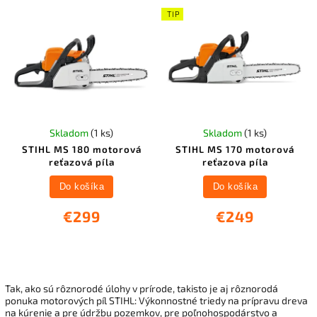
TIP
Skladom
(1 ks)
Skladom
(1 ks)
STIHL MS 180 motorová
STIHL MS 170 motorová
reťazová píla
reťazova píla
Do košíka
Do košíka
€299
€249
Tak, ako sú rôznorodé úlohy v prírode, takisto je aj rôznorodá
ponuka motorových píl STIHL: Výkonnostné triedy na prípravu dreva
na kúrenie a pre údržbu pozemkov, pre poľnohospodárstvo a