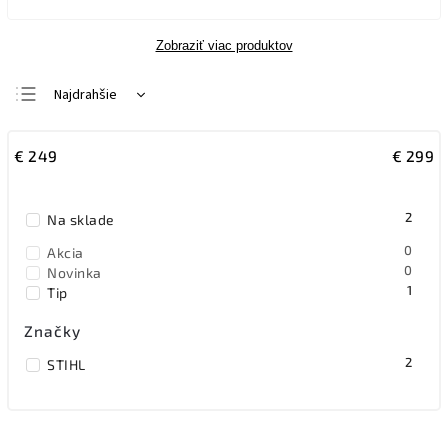
Zobraziť viac produktov
Najdrahšie
Najlacnejšie
€
249
€
299
Najpredávanejšie
Abecedne
2
Na sklade
0
Akcia
0
Novinka
1
Tip
Značky
2
STIHL