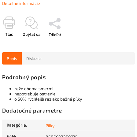
Detailné informácie
Tlač
Opýtať sa
Zdieľať
Popis
Diskusia
Podrobný popis
reže oboma smermi
nepotrebuje ostrenie
o 50% rýchlejší rez ako bežné pílky
Dodatočné parametre
Kategória
:
Pílky
EAN
:
8585023350735