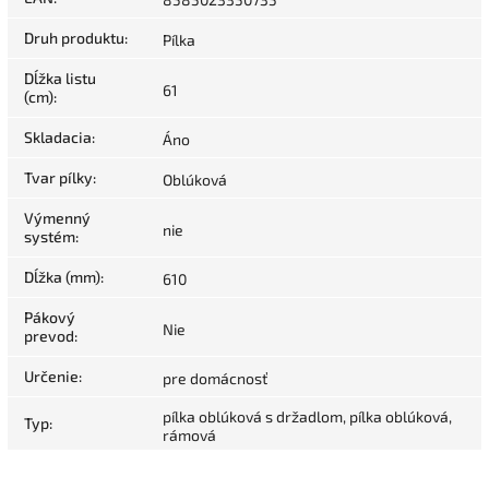
Druh produktu
:
Pílka
Dĺžka listu
61
(cm)
:
Skladacia
:
Áno
Tvar pílky
:
Oblúková
Výmenný
nie
systém
:
Dĺžka (mm)
:
610
Pákový
Nie
prevod
:
Určenie
:
pre domácnosť
pílka oblúková s držadlom, pílka oblúková,
Typ
:
rámová