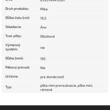
Druh produktu
:
Pílka
Dĺžka listu (cm)
:
16,5
Skladacia
:
Áno
Tvar pílky
:
Oblúková
Výmenný
nie
systém
:
Dĺžka (mm)
:
165
Pákový prevod
:
Nie
Určenie
:
pre domácnosť
pílka mini prerezávacia, pílka mini,
Typ
:
rámová