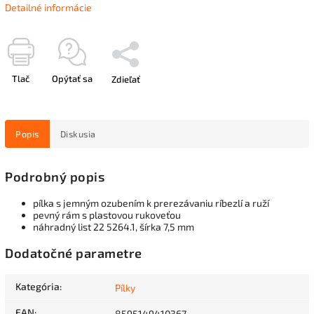
Detailné informácie
Tlač
Opýtať sa
Zdieľať
Popis
Diskusia
Podrobný popis
pílka s jemným ozubením k prerezávaniu ríbezlí a ruží
pevný rám s plastovou rukoveťou
náhradný list 22 5264.1, šírka 7,5 mm
Dodatočné parametre
Kategória
:
Pílky
EAN
:
8595149410367