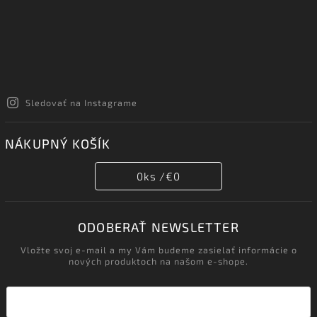
Sledovať na Instagrame
NÁKUPNÝ KOŠÍK
0
ks /
€0
ODOBERAŤ NEWSLETTER
Vložte svoj e-mail a my Vám budeme zasielať informácie o
nových produktoch na našom e-shope.