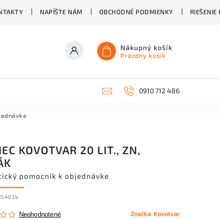
NTAKTY
NAPÍŠTE NÁM
OBCHODNÉ PODMIENKY
RIEŠENIE
Nákupný košík
Prázdny košík
0910 712 486
bjednávke
EC KOVOTVAR 20 LIT., ZN,
ÁK
tický pomocník k objednávke
254024
Značka:
Kovotvar
Neohodnotené