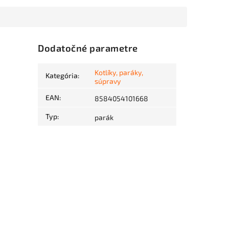
Dodatočné parametre
Kotlíky, paráky,
Kategória
:
súpravy
EAN
:
8584054101668
Typ
:
parák