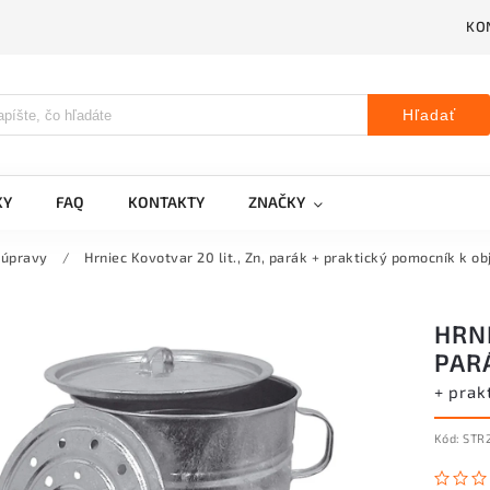
KO
Hľadať
KY
FAQ
KONTAKTY
ZNAČKY
súpravy
/
Hrniec Kovotvar 20 lit., Zn, parák
+ praktický pomocník k o
HRNI
PAR
+ prak
Kód:
STR