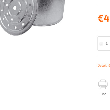
€4
Detailn
Tlač