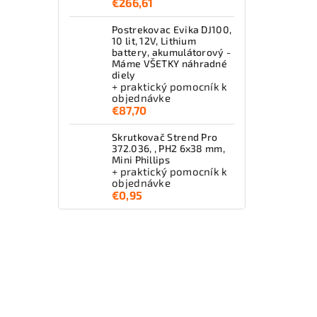
€266,61
Postrekovac Evika DJ100,
10 lit, 12V, Lithium
battery, akumulátorový -
Máme VŠETKY náhradné
diely
+ praktický pomocník k
objednávke
€87,70
Skrutkovač Strend Pro
372.036, , PH2 6x38 mm,
Mini Phillips
+ praktický pomocník k
objednávke
€0,95