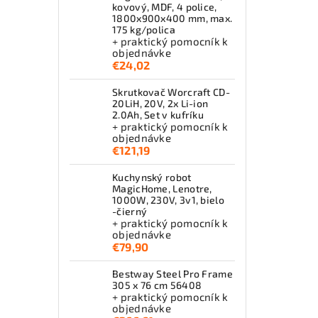
kovový, MDF, 4 police,
1800x900x400 mm, max.
175 kg/polica
+ praktický pomocník k
objednávke
€24,02
Skrutkovač Worcraft CD-
20LiH, 20V, 2x Li-ion
2.0Ah, Set v kufríku
+ praktický pomocník k
objednávke
€121,19
Kuchynský robot
MagicHome, Lenotre,
1000W, 230V, 3v1, bielo
-čierný
+ praktický pomocník k
objednávke
€79,90
Bestway Steel Pro Frame
305 x 76 cm 56408
+ praktický pomocník k
objednávke