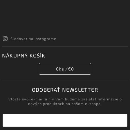
Sledovať na Instagrame
NÁKUPNÝ KOŠÍK
0
ks /
€0
ODOBERAŤ NEWSLETTER
Vložte svoj e-mail a my Vám budeme zasielať informácie o
nových produktoch na našom e-shope.