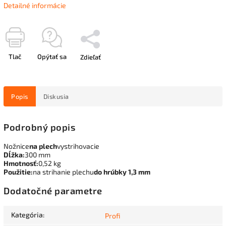
Detailné informácie
Tlač
Opýtať sa
Zdieľať
Popis
Diskusia
Podrobný popis
Nožnice
na plech
vystrihovacie
Dĺžka:
300 mm
Hmotnosť:
0,52 kg
Použitie:
na strihanie plechu
do hrúbky 1,3 mm
Dodatočné parametre
Kategória
:
Profi