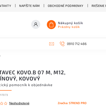
NTAKTY
NAPÍŠTE NÁM
OBCHODNÉ PODMIENKY
RIEŠENIE
Nákupný košík
Prázdny košík
0910 712 486
e
AVEC KOVO.B 07 M, M12,
ÍNOVÝ, KOVOVÝ
tický pomocník k objednávke
217073
Značka:
STREND PRO
Neohodnotené