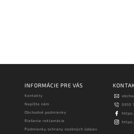
INFORMÁCIE PRE VÁS
KONTA
Kontakty
obcho
Napíšte nám
0910 
Obchodné podmienky
https
Riešenie reklamácie
https
Podmienky ochrany osobných údajov