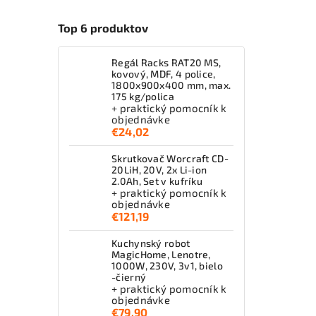
Top 6 produktov
Regál Racks RAT20 MS,
kovový, MDF, 4 police,
1800x900x400 mm, max.
175 kg/polica
+ praktický pomocník k
objednávke
€24,02
Skrutkovač Worcraft CD-
20LiH, 20V, 2x Li-ion
2.0Ah, Set v kufríku
+ praktický pomocník k
objednávke
€121,19
Kuchynský robot
MagicHome, Lenotre,
1000W, 230V, 3v1, bielo
-čierný
+ praktický pomocník k
objednávke
€79,90