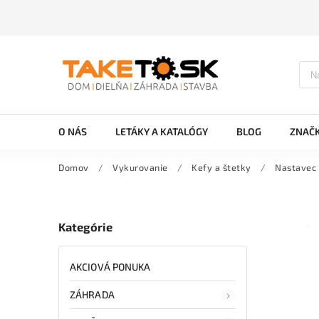
O NÁS
LETÁKY A KATALÓGY
BLOG
ZNAČ
Domov
/
Vykurovanie
/
Kefy a štetky
/
Nastavec 
Kategórie
AKCIOVÁ PONUKA
ZÁHRADA