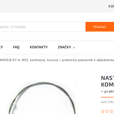
KO
Hľadať
KY
FAQ
KONTAKTY
ZNAČKY
KOVO.B 07 m, M12, komínový, kovový
+ praktický pomocník k objednávk
NAST
KOM
+ prak
Kód:
STR