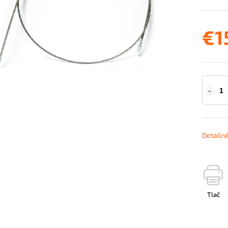
€1
Detailn
Tlač