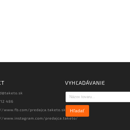
KT
VYHĽADÁVANIE
d
@
taketo.sk
712 486
://www.fb.com/predajca.taketo.sk
Hľadať
://www.instagram.com/predajca.taketo/