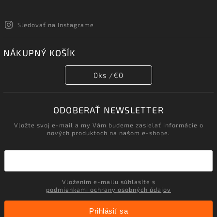
Sledovať na Instagrame
NÁKUPNÝ KOŠÍK
0
ks /
€0
ODOBERAŤ NEWSLETTER
Vložte svoj e-mail a my Vám budeme zasielať informácie o
nových produktoch na našom e-shope.
Vložením e-mailu súhlasíte s
podmienkami ochrany osobných údajov
Prihlásiť sa