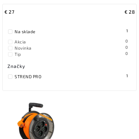
Najlacnejšie
€
27
€
28
Najpredávanejšie
Abecedne
1
Na sklade
0
Akcia
0
Novinka
0
Tip
Značky
1
STREND PRO