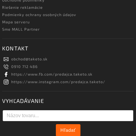
Riešenie reklamácie
Podmienky ochrany osobných údajov
Mapa serveru
Sme MALL Partner
KONTAKT
obchod
@
taketo.sk
0910 712 486
https://www.fb.com/predajca.taketo.sk
https://www.instagram.com/predajca.taketo/
VYHĽADÁVANIE
Hľadať