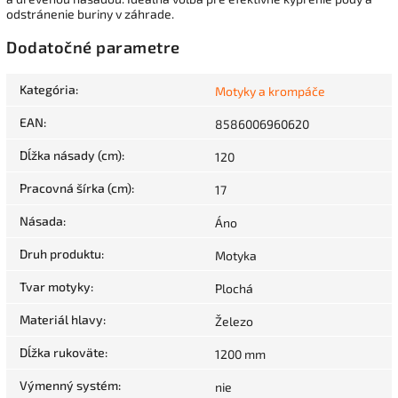
odstránenie buriny v záhrade.
Dodatočné parametre
Kategória
:
Motyky a krompáče
EAN
:
8586006960620
Dĺžka násady (cm)
:
120
Pracovná šírka (cm)
:
17
Násada
:
Áno
Druh produktu
:
Motyka
Tvar motyky
:
Plochá
Materiál hlavy
:
Železo
Dĺžka rukoväte
:
1200 mm
Výmenný systém
:
nie