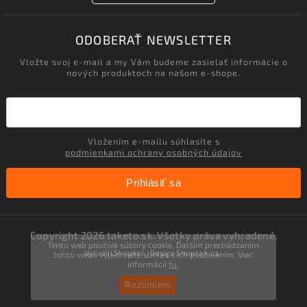
ODOBERAŤ NEWSLETTER
Vložte svoj e-mail a my Vám budeme zasielať informácie o
nových produktoch na našom e-shope.
Vložením e-mailu súhlasíte s
podmienkami ochrany osobných údajov
Prihlásiť sa
Copyright 2026
taketo.sk
. Všetky práva vyhradené.
Tento web používa súbory cookie. Ďalším prechádzaním
Vytvořil
Shoptet
| Design
Shoptak.cz.
tohto webu vyjadrujete súhlas s ich používaním. Viac
informácií
tu
.
Rozumiem