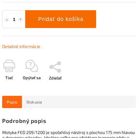
Pridať do košíka
Detailné informácie
Tlač
Opýtať sa
Zdieľať
Popis
Diskusia
Podrobný popis
Motyka FED 209/1200 je spoľahlivý nástroj s plochou 175 mm hlavou
a drevenou násadou. Ideálna voľba pre efektívne kyprenie pôdy a