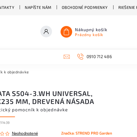
NTAKTY
NAPÍŠTE NÁM
OBCHODNÉ PODMIENKY
RIEŠENIE
Nákupný košík
Prázdny košík
0910 712 486
ík k objednávke
ATA S504-3.WH UNIVERSAL,
X235 MM, DREVENÁ NÁSADA
tický pomocník k objednávke
211439
Značka:
STREND PRO Garden
Neohodnotené