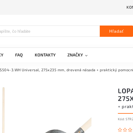
KO
Hľadať
KY
FAQ
KONTAKTY
ZNAČKY
 S504-3.WH Universal, 275x235 mm, drevená násada
+ praktický pomocn
LOP
275
+ prak
Kód:
STR