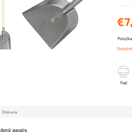
€7
Položk
Detailn
Tlač
Diskusia
bný popis