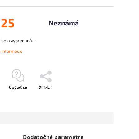
,25
Neznámá
a bola vypredaná…
é informácie
Opýtať sa
Zdieľať
Dodatočné parametre