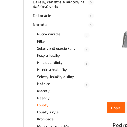
Barely, kanistre a nádoby na
dažďovú vodu
Dekorácie
Náradie
Ručné náradie
Pílky
Sekery a štiepacie kliny
Kosy a kosáky
Násady a klinky
Hrable a hrabličky
Sekery, kalačky a kliny
Nožnice
Mačety
Násady
Lopaty
Popis
Lopaty a rýle
Krompáče
Podro
Motyky a krompáče