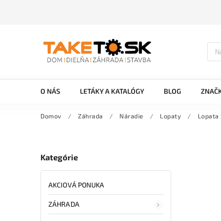
O NÁS
LETÁKY A KATALÓGY
BLOG
ZNAČ
Domov
/
Záhrada
/
Náradie
/
Lopaty
/
Lopata
Kategórie
AKCIOVÁ PONUKA
ZÁHRADA