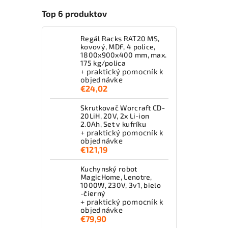
Top 6 produktov
Regál Racks RAT20 MS,
kovový, MDF, 4 police,
1800x900x400 mm, max.
175 kg/polica
+ praktický pomocník k
objednávke
€24,02
Skrutkovač Worcraft CD-
20LiH, 20V, 2x Li-ion
2.0Ah, Set v kufríku
+ praktický pomocník k
objednávke
€121,19
Kuchynský robot
MagicHome, Lenotre,
1000W, 230V, 3v1, bielo
-čierný
+ praktický pomocník k
objednávke
€79,90