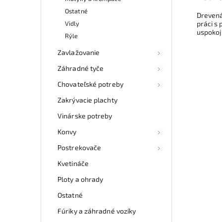
Ostatné
Drevená
Vidly
práci s
uspokoj
Rýle
Zavlažovanie
Záhradné tyče
Chovateľské potreby
Zakrývacie plachty
Vinárske potreby
Konvy
Postrekovače
Kvetináče
Ploty a ohrady
Ostatné
Fúriky a záhradné vozíky