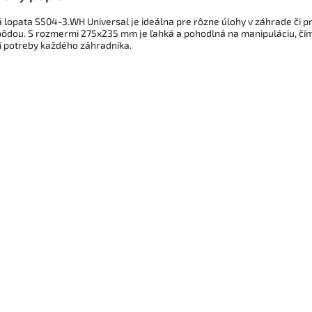
 lopata S504-3.WH Universal je ideálna pre rôzne úlohy v záhrade či pr
 pôdou. S rozmermi 275x235 mm je ľahká a pohodlná na manipuláciu, čí
í potreby každého záhradníka.