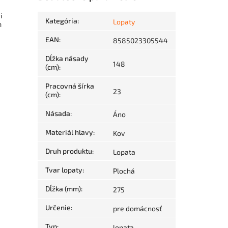
i
Kategória
:
Lopaty
m
EAN
:
8585023305544
Dĺžka násady
148
(cm)
:
Pracovná šírka
23
(cm)
:
Násada
:
Áno
Materiál hlavy
:
Kov
Druh produktu
:
Lopata
Tvar lopaty
:
Plochá
Dĺžka (mm)
:
275
Určenie
:
pre domácnosť
Typ
:
lopata