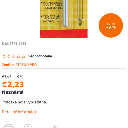
€2,46
–9 %
Kód:
STR219759
Neohodnotené
Značka:
STREND PRO
€2,46
–9 %
€2,23
Neznámá
Položka bola vypredaná…
Detailné informácie