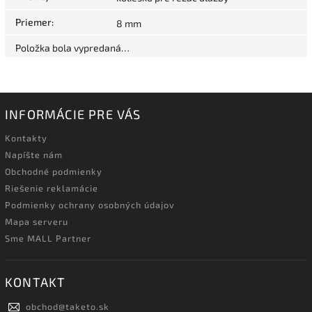
Priemer
:
8 mm
Položka bola vypredaná…
INFORMÁCIE PRE VÁS
Kontakty
Napíšte nám
Obchodné podmienky
Riešenie reklamácie
Podmienky ochrany osobných údajov
Mapa serveru
Sme MALL Partner
KONTAKT
obchod
@
taketo.sk