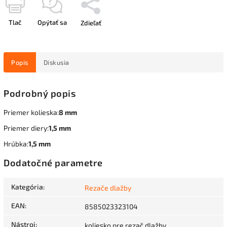
Tlač
Opýtať sa
Zdieľať
Popis
Diskusia
Podrobný popis
Priemer kolieska:
8 mm
Priemer diery:
1,5 mm
Hrúbka:
1,5 mm
Dodatočné parametre
Kategória
:
Rezače dlažby
EAN
:
8585023323104
Nástroj
:
koliesko pre rezač dlažby