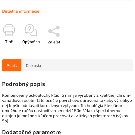
Detailné informácie
Tlač
Opýtať sa
Zdieľať
Popis
Diskusia
Podrobný popis
Kombinovaný očkoplochý kľúč 15 mm je vyrobený z kvalitnej chróm-
vanádiovej ocele. Táto oceľ je povrchovo upravená tak aby výrobky z
nej lepšie odolávali korozívnym vplyvom. Technológia FlexiGear
umožňuje račňu nastaviť v rozmedzí 180o. Vďaka špeciálnemu
dizajnu je možno s kľučom pracovať aj v úzkych priestoroch (výkov
5o)
Dodatočné parametre