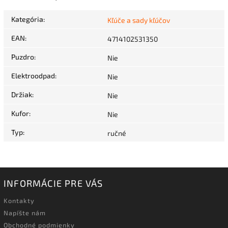
Kategória
:
Kľúče a sady kľúčov
EAN
:
4714102531350
Puzdro
:
Nie
Elektroodpad
:
Nie
Držiak
:
Nie
Kufor
:
Nie
Typ
:
ručné
INFORMÁCIE PRE VÁS
Kontakty
Napíšte nám
Obchodné podmienky