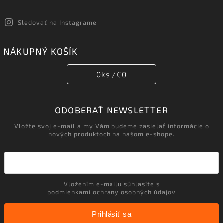
Sledovať na Instagrame
NÁKUPNÝ KOŠÍK
0
ks /
€0
ODOBERAŤ NEWSLETTER
Vložte svoj e-mail a my Vám budeme zasielať informácie o
nových produktoch na našom e-shope.
Vložením e-mailu súhlasíte s
podmienkami ochrany osobných údajov
Prihlásiť sa