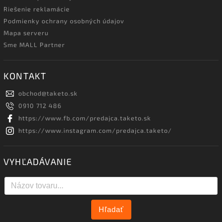
Riešenie reklamácie
Podmienky ochrany osobných údajov
Mapa serveru
Sme MALL Partner
KONTAKT
obchod
@
taketo.sk
0910 712 486
https://www.fb.com/predajca.taketo.sk
https://www.instagram.com/predajca.taketo/
VYHĽADÁVANIE
Hľadať