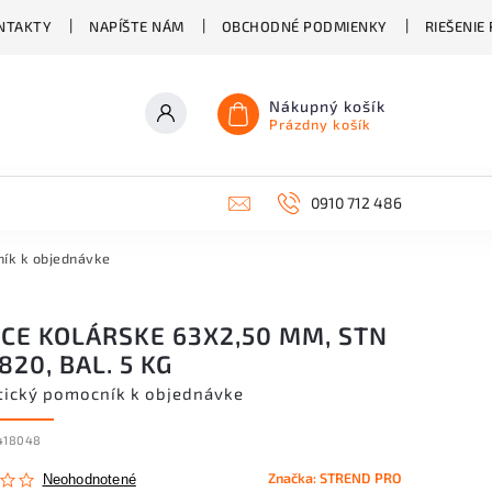
NTAKTY
NAPÍŠTE NÁM
OBCHODNÉ PODMIENKY
RIEŠENIE
Nákupný košík
Prázdny košík
0910 712 486
ník k objednávke
NCE KOLÁRSKE 63X2,50 MM, STN
820, BAL. 5 KG
tický pomocník k objednávke
418048
Značka:
STREND PRO
Neohodnotené