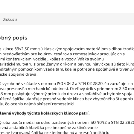
Diskusia
bný popis
e klince 63x2,50 mm sú klasickým spojovacím materiálom s dlhou tradíc
 predovšetkým pre kolárov, tesárov a remeselníkov pracujúcich s
mi konštrukciami vozidiel, kolies a vozov. Vďaka svojmu
eristickému tvaru s predĺženým dríkom a pevnou hlavičkou sú tieto klin
diteľným pomocníkom všade tam, kde je potrebné spoľahlivé a trvanli
cké spojenie dreva.
sú vyrobené v súlade s normou ISO 4042 a STN 02 2820, čo zaručuje ich
vu presnosť a mechanickú odolnosť. Oceľový drík s priemerom 2,50 m
63 mm poskytuje výborný prienik do dreva a spoľahlivé uchytenie spoja.
úžená špička uľahčuje presné vedenie klinca bez zbytočného štiepenia
lu, čo ocenia najmä skúsení remeselníci.
lavné výhody týchto kolárskych klincov patrí:
ýroba podľa medzinárodne uznávaných noriem ISO 4042 a STN 02 282
evná a stabilná hlavička pre bezpečné zaklinčovanie
resne tvarovaná špička pre jednoduchú a presnú aplikáciu