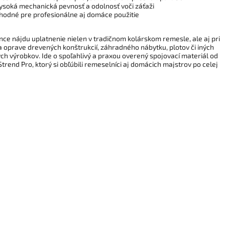
ysoká mechanická pevnosť a odolnosť voči záťaži
hodné pre profesionálne aj domáce použitie
ince nájdu uplatnenie nielen v tradičnom kolárskom remesle, ale aj pri
a oprave drevených konštrukcií, záhradného nábytku, plotov či iných
ch výrobkov. Ide o spoľahlivý a praxou overený spojovací materiál od
trend Pro, ktorý si obľúbili remeselníci aj domácich majstrov po celej