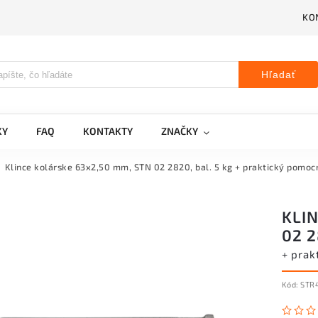
KO
Hľadať
KY
FAQ
KONTAKTY
ZNAČKY
Klince kolárske 63x2,50 mm, STN 02 2820, bal. 5 kg
+ praktický pomoc
KLI
02 2
+ prak
Kód:
STR