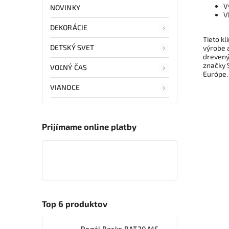
V
NOVINKY
V
DEKORÁCIE
Tieto kl
DETSKÝ SVET
výrobe 
drevený
značky S
VOĽNÝ ČAS
Európe.
VIANOCE
Prijímame online platby
Top 6 produktov
Regál Racks RAT20 MS,