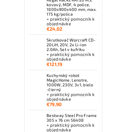
kovový, MDF, 4 police,
1800x900x400 mm, max.
175 kg/polica
+ praktický pomocník k
objednávke
€24,02
Skrutkovač Worcraft CD-
20LiH, 20V, 2x Li-ion
2.0Ah, Set v kufríku
+ praktický pomocník k
objednávke
€121,19
Kuchynský robot
MagicHome, Lenotre,
1000W, 230V, 3v1, bielo
-čierný
+ praktický pomocník k
objednávke
€79,90
Bestway Steel Pro Frame
305 x 76 cm 56408
+ praktický pomocník k
objednávke