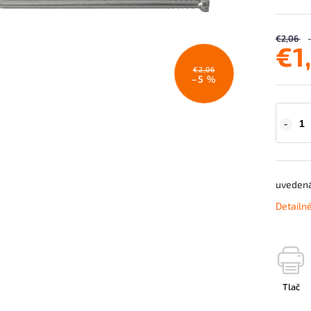
€2,06
€1
€2,06
–5 %
uvedená 
Detailn
Tlač