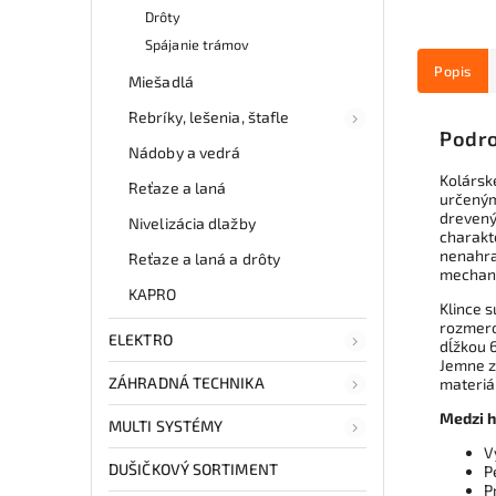
Drôty
Spájanie trámov
Popis
Miešadlá
Rebríky, lešenia, štafle
Podro
Nádoby a vedrá
Kolársk
Reťaze a laná
určeným
drevený
Nivelizácia dlažby
charakt
nenahra
Reťaze a laná a drôty
mechani
KAPRO
Klince 
rozmero
ELEKTRO
dĺžkou 
Jemne z
ZÁHRADNÁ TECHNIKA
materiá
Medzi h
MULTI SYSTÉMY
V
DUŠIČKOVÝ SORTIMENT
P
P