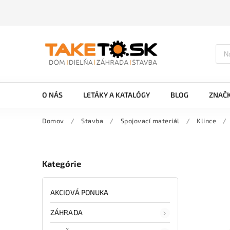
O NÁS
LETÁKY A KATALÓGY
BLOG
ZNAČ
Domov
/
Stavba
/
Spojovací materiál
/
Klince
/
Kategórie
AKCIOVÁ PONUKA
ZÁHRADA