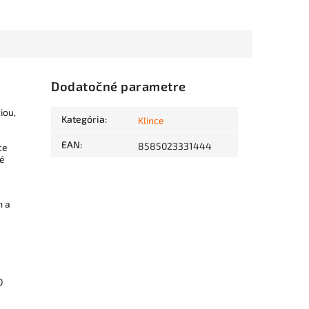
Dodatočné parametre
iou,
Kategória
:
Klince
EAN
:
8585023331444
ce
vé
m a
0